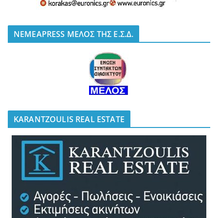
NEMEAPRESS ΜΕΛΟΣ ΤΗΣ Ε.Σ.Δ.
KARANTZOULIS REAL ESTATE