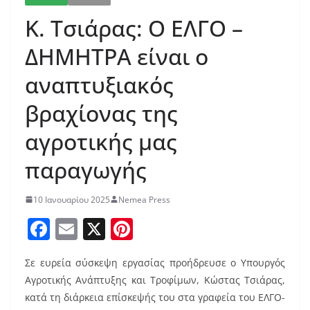
Κ. Τσιάρας: Ο ΕΛΓΟ –
ΔΗΜΗΤΡΑ είναι ο
αναπτυξιακός
βραχίονας της
αγροτικής μας
παραγωγής
10 Ιανουαρίου 2025
Nemea Press
F
E
X
Pi
a
m
nt
Σε ευρεία σύσκεψη εργασίας προήδρευσε ο Υπουργός
c
ai
er
Αγροτικής Ανάπτυξης και Τροφίμων, Κώστας Τσιάρας,
e
l
e
κατά τη διάρκεια επίσκεψής του στα γραφεία του ΕΛΓΟ-