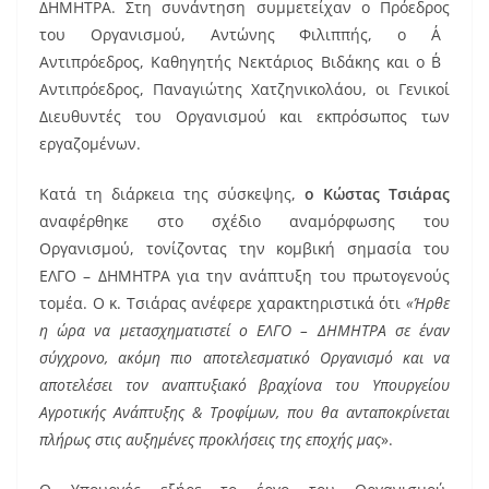
b
st
ΔΗΜΗΤΡΑ. Στη συνάντηση συμμετείχαν ο Πρόεδρος
o
του Οργανισμού, Αντώνης Φιλιππής, ο Α΄
Αντιπρόεδρος, Καθηγητής Νεκτάριος Βιδάκης και ο Β΄
o
Αντιπρόεδρος, Παναγιώτης Χατζηνικολάου, οι Γενικοί
k
Διευθυντές του Οργανισμού και εκπρόσωπος των
εργαζομένων.
Κατά τη διάρκεια της σύσκεψης,
ο Κώστας Τσιάρας
αναφέρθηκε στο σχέδιο αναμόρφωσης του
Οργανισμού, τονίζοντας την κομβική σημασία του
ΕΛΓΟ – ΔΗΜΗΤΡΑ για την ανάπτυξη του πρωτογενούς
τομέα. Ο κ. Τσιάρας ανέφερε χαρακτηριστικά ότι
«Ήρθε
η ώρα να μετασχηματιστεί ο ΕΛΓΟ – ΔΗΜΗΤΡΑ σε έναν
σύγχρονο, ακόμη πιο αποτελεσματικό Οργανισμό και να
αποτελέσει τον αναπτυξιακό βραχίονα του Υπουργείου
Αγροτικής Ανάπτυξης & Τροφίμων, που θα ανταποκρίνεται
πλήρως στις αυξημένες προκλήσεις της εποχής μας
».