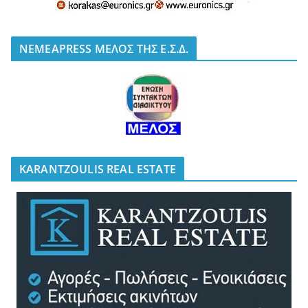
NEMEAPRESS ΜΕΛΟΣ ΤΗΣ Ε.Σ.Δ.
KARANTZOULIS REAL ESTATE