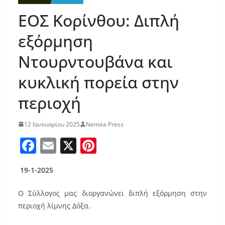
ΕΟΣ Κορίνθου: Διπλή
εξόρμηση
Ντουρντουβάνα και
κυκλική πορεία στην
περιοχή
12 Ιανουαρίου 2025
Nemea Press
F
E
X
Pi
a
m
nt
19-1-2025
c
ai
er
e
l
e
Ο Σύλλογος μας διοργανώνει διπλή εξόρμηση στην
b
st
περιοχή λίμνης Δόξα.