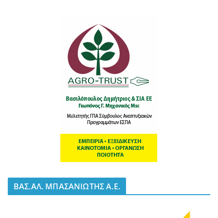
BΑΣ.ΑΛ. ΜΠΑΣΑΝΙΩΤΗΣ Α.Ε.