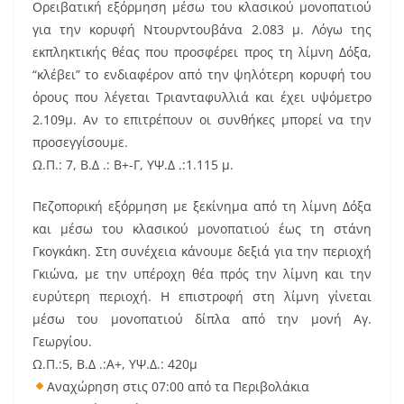
o
Ορειβατική εξόρμηση μέσω του κλασικού μονοπατιού
o
για την κορυφή Ντουρντουβάνα 2.083 μ. Λόγω της
k
εκπληκτικής θέας που προσφέρει προς τη λίμνη Δόξα,
“κλέβει” το ενδιαφέρον από την ψηλότερη κορυφή του
όρους που λέγεται Τριανταφυλλιά και έχει υψόμετρο
2.109μ. Αν το επιτρέπουν οι συνθήκες μπορεί να την
προσεγγίσουμε.
Ω.Π.: 7, Β.Δ .: Β+-Γ, ΥΨ.Δ .:1.115 μ.
Πεζοπορική εξόρμηση με ξεκίνημα από τη λίμνη Δόξα
και μέσω του κλασικού μονοπατιού έως τη στάνη
Γκογκάκη. Στη συνέχεια κάνουμε δεξιά για την περιοχή
Γκιώνα, με την υπέροχη θέα πρός την λίμνη και την
ευρύτερη περιοχή. Η επιστροφή στη λίμνη γίνεται
μέσω του μονοπατιού δίπλα από την μονή Αγ.
Γεωργίου.
Ω.Π.:5, Β.Δ .:Α+, ΥΨ.Δ.: 420μ
Αναχώρηση στις 07:00 από τα Περιβολάκια