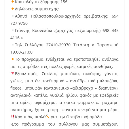
Κοστολόγιο εξόρμησης 15€
Δηλώσεις συμμετοχής:
Αθηνά Παλασσοπούλου(αρχηγός ορειβατικής) 694
727 9750
Γιάννης Κουνελάκης(αρχηγός πεζοπορικής) 698 445
4116 κ
Τηλ Συλλόγου 27410-29970 Τετάρτη κ Παρασκευή
19.00-21.00
Το πρόγραμμα ενδέχεται να τροποποιηθεί ανάλογα
με τις απρόβλεπτες πολλές φορές καιρικές συνθήκες.
Εξοπλισμός: Σακίδιο, μποτάκια, σκούφος, γάντια,
γκέτες, μπατόν, ισοθερμικό – αντιϊδρωτικό μπλουζάκι,
fleece, μπουφάν (αντιανεμικό –αδιάβροχο – διαπνέον),
αντηλιακό, καπέλο, γυαλιά ηλίου, φακός με εφεδρικές
μπαταρίες, σφυρίχτρα, ατομικό φαρμακείο, μαχαίρι,
αναπτήρας, ξηρά τροφή –φαγητό κ νερό για μια μέρα.
Κραμπόν, πιολέ
για την Ορειβατική ομάδα.
•Στο πρόγραμμα του συλλόγου μας συμμετέχουν