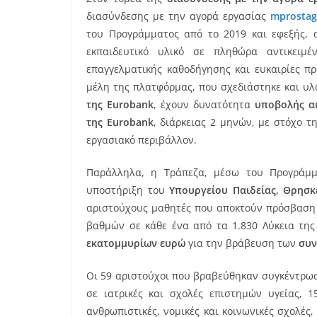
διασύνδεσης με την αγορά εργασίας
mprostagi
του Προγράμματος από το 2019 και εφεξής, 
εκπαιδευτικό υλικό σε πληθώρα αντικειμέν
επαγγελματικής καθοδήγησης και ευκαιρίες π
μέλη της πλατφόρμας, που σχεδιάστηκε και υλ
της Eurobank
, έχουν δυνατότητα
υποβολής α
της Eurobank
, διάρκειας 2 μηνών, με στόχο 
εργασιακό περιβάλλον.
Παράλληλα, η Τράπεζα, μέσω του Προγράμ
υποστήριξη του
Υπουργείου Παιδείας, Θρησκ
αριστούχους μαθητές που αποκτούν πρόσβαση 
βαθμών σε κάθε ένα από τα 1.830 Λύκεια της
εκατομμυρίων ευρώ
για την βράβευση των
συν
Οι 59 αριστούχοι που βραβεύθηκαν συγκέντρωσ
σε ιατρικές και σχολές επιστημών υγείας, 1
ανθρωπιστικές, νομικές και κοινωνικές σχολές