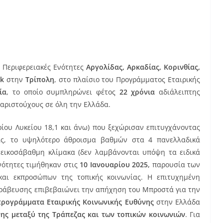
ς Περιφερειακές Ενότητες
Αργολίδας, Αρκαδίας, Κορινθίας,
nk
στην
Τρίπολη
, στο πλαίσιο του Προγράμματος Εταιρικής
ία
, το οποίο συμπληρώνει φέτος
22 χρόνια
αδιάλειπτης
αριστούχους σε όλη την Ελλάδα.
ρίου Λυκείου 18,1 και άνω) που ξεχώρισαν επιτυγχάνοντας
εις, το υψηλότερο άθροισμα βαθμών στα 4 πανελλαδικά
εικοσάβαθμη κλίμακα (δεν λαμβάνονται υπόψη τα ειδικά
νότητες τιμήθηκαν στις
10 Ιανουαρίου 2025,
παρουσία των
 και εκπροσώπων της τοπικής κοινωνίας. Η επιτυχημένη
 βράβευσης επιβεβαιώνει την απήχηση του Μπροστά για την
ρογράμματα Εταιρικής Κοινωνικής Ευθύνης
στην Ελλάδα
ης μεταξύ της Τράπεζας και των τοπικών κοινωνιών
. Για