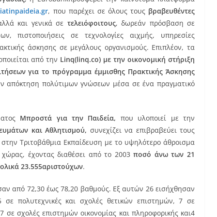
atinpaideia.gr
, που παρέχει σε όλους τους
βραβευθέντες
αλλά και γενικά σε
τελειόφοιτους
, δωρεάν πρόσβαση σε
ων, πιστοποιήσεις σε τεχνολογίες αιχμής, υπηρεσίες
ρακτικής άσκησης σε μεγάλους οργανισμούς. Επιπλέον, τα
οποιείται από την
Linq
(
linq
.
co
) με την οικονομική στήριξη
ιτήσεων για το πρόγραμμα έμμισθης Πρακτικής Άσκησης
την απόκτηση πολύτιμων γνώσεων μέσα σε ένα πραγματικό
ματος
Μπροστά για την Παιδεία,
που υλοποιεί με την
ευμάτων και Αθλητισμού,
συνεχίζει να επιβραβεύει τους
στην Τριτοβάθμια Εκπαίδευση με το υψηλότερο άθροισμα
 χώρας, έχοντας διαθέσει από το 2003
ποσό άνω των 21
ολικά 23.555αριστούχων
.
αν από 72,30 έως 78,20 βαθμούς. Εξ αυτών 26 εισήχθησαν
5 σε πολυτεχνικές και σχολές θετικών επιστημών, 7 σε
, 7 σε σχολές επιστημών οικονομίας και πληροφορικής και4