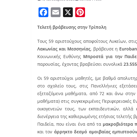
F
E
X
Pi
a
m
nt
Τελετή βράβευσης στην Τρίπολη
c
ai
er
e
l
e
Τους 59 αριστούχους αποφοίτους Λυκείων, στι
b
st
Λακωνίας και Μεσσηνίας
, βράβευσε η
Euroba
Κοινωνικής Ευθύνης
Μπροστά για την Παιδε
o
παρουσίας, έχοντας βραβεύσει συνολικά
23.555
o
k
Οι 59 αριστούχοι μαθητές, (με βαθμό απολυτη
στο σχολείο τους, στις Πανελλήνιες εξετάσ
εξεταζόμενα μαθήματα, από 72 και άνω στην 
μαθήματα) στις συγκεκριμένες Περιφερειακές Ε
οικογενειών τους, των εκπαιδευτικών, αλλά
διενέργεια της καθιερωμένης ετήσιας τελετής
Παιδεία, που είναι ένα από τα
μακροβιότερα π
και τον
άρρηκτο δεσμό αμοιβαίας εμπιστοσύν