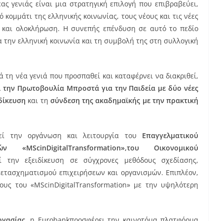
ας γενιάς είναι μια στρατηγική επιλογή που επιβραβεύει,
ό κομμάτι της ελληνικής κοινωνίας, τους νέους και τις νέες
 και ολοκλήρωση. Η συνεπής επένδυση σε αυτό το πεδίο
α την ελληνική κοινωνία και τη συμβολή της στη συλλογική
 τη νέα γενιά που προσπαθεί και καταφέρνει να διακριθεί,
ι την Πρωτοβουλία Μπροστά για την Παιδεία με δύο νέες
δίκευση
και τη
σύνδεση της ακαδημαϊκής με την πρακτική
τεί την οργάνωση και λειτουργία του
Επαγγελματικού
δών «
MScin
DigitalTransformation»,του Οικονομικού
 την εξειδίκευση σε σύγχρονες μεθόδους σχεδίασης,
μετασχηματισμού επιχειρήσεων και οργανισμών. Επιπλέον,
τους του «MScinDigitalTransformation» με την υψηλότερη
ργασίας
, η Eurobankπροσφέρει την καινοτόμα πλατφόρμα