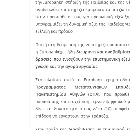
τηνEurobankη στήριξη της Παιδείας και της νέ
αναδεικνύει και στηρίζει έμπρακτα το πιο ζωτικ
στην προσπάθειά τους για προσωπική εξέλιξη
υπογραμμίζει τη δυναμική αξία της Παιδείας γι
εξέλιξη και πρόοδο.
Πιστή στη δέσμευσή της να στηρίζει ουσιαστικά
η Eurobankέχει ήδη
διευρύνει και αναβαθμίσε
δράσεις,
που ενισχύουν την
επιστημονική εξει
γνώση και την αγορά εργασίας.
Στο πλαίσιο αυτό, η Eurobank χρηματοδο
Προγράμματος Μεταπτυχιακών Σπου
Πανεπιστημίου Αθηνών (ΟΠΑ),
που προωθεί
υλοποίησης και διαχείρισης έργων ψηφιακού 
δίνει τη δυνατότητα στους δέκα (10) αποφοί
επίδοση να εργαστούν στην Τράπεζα.
Στον τομέα της
διασύνδεσης με την αγορά ε