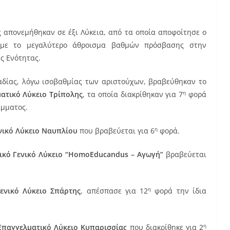
 απονεμήθηκαν σε έξι Λύκεια, από τα οποία αποφοίτησε ο
 με το μεγαλύτερο άθροισμα βαθμών πρόσβασης στην
ς Ενότητας.
καδίας, λόγω ισοβαθμίας των αριστούχων, βραβεύθηκαν το
η
ατικό Λύκειο Τρίπολης
, τα οποία διακρίθηκαν για 7
φορά
άμματος.
η
νικό Λύκειο Ναυπλίου
που βραβεύεται για 6
φορά.
τικό Γενικό Λύκειο “HomoEducandus – Αγωγή”
βραβεύεται
η
ενικό Λύκειο Σπάρτης
, απέσπασε για 12
φορά την ίδια
η
Επαγγελματικό Λύκειο Κυπαρισσίας
που διακρίθηκε για 2