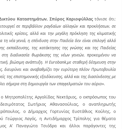
 Δικτύου Καταστημάτων, Σπύρος Καριοφύλλας
τόνισε ότι:
ιτουργεί σε περιβάλλον ραγδαίων αλλαγών και προκλήσεων, σε
λιτικές κρίσεις, αλλά και την μεγάλη πρόκληση της κλιματικής
α τη νέα γενιά, η επένδυση στην Παιδεία δεν είναι επιλογή αλλά
ς εκπαίδευσης, της κατάκτησης της γνώσης και της Παιδείας
στη διαδικασία θωράκισης της νέων γενεών, προκειμένου να
στική, βιώσιμη ανάπτυξη. Η
Eurobank
,με σταθερή δέσμευση στην
άς, διευρύνει και αναβαθμίζει την ευρύτερη πλέον Πρωτοβουλία
είς της επιστημονικής εξειδίκευσης, αλλά και της διασύνδεσης με
λλει σήμερα στη δημιουργία των επαγγελματιών του αύριο
».
ο Μητροπολίτης Αργολίδας Νεκτάριος, ο εκπρόσωπος του
ιδεσιμότατος Σωτήριος Αθανασούλιας, ο αναπληρωτής
ρόπουλος, ο Δήμαρχος Γορτυνίας Ευστάθιος Κούλης, ο
ύ Γεώργιος Λαγός, η Αντιδήμαρχος Τρίπολης για θέματα
μος Α’ Παναγιώτα Τσιόδρα και άλλοι παράγοντες της