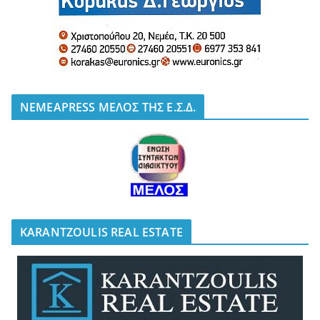
NEMEAPRESS ΜΕΛΟΣ ΤΗΣ Ε.Σ.Δ.
KARANTZOULIS REAL ESTATE