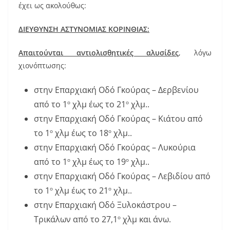
b
st
έχει ως ακολούθως:
o
ΔΙΕΥΘΥΝΣΗ ΑΣΤΥΝΟΜΙΑΣ ΚΟΡΙΝΘΙΑΣ:
o
k
Απαιτούνται αντιολισθητικές αλυσίδες
, λόγω
χιονόπτωσης:
στην Επαρχιακή Οδό Γκούρας – Δερβενίου
από το 1
χλμ έως το 21
χλμ..
ο
ο
στην Επαρχιακή Οδό Γκούρας – Κιάτου από
το 1
χλμ έως το 18
χλμ..
ο
ο
στην Επαρχιακή Οδό Γκούρας – Λυκούρια
από το 1
χλμ έως το 19
χλμ..
ο
ο
στην Επαρχιακή Οδό Γκούρας – Λεβιδίου από
το 1
χλμ έως το 21
χλμ..
ο
ο
στην Επαρχιακή Οδό Ξυλοκάστρου –
Τρικάλων από το 27,1
χλμ και άνω.
ο