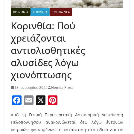
ΚΟΙΝΩΝΙΑ
ΚΟΡΙΝΘΙΑ
ΤΟΠΙΚΑ ΝΕΑ
Κορινθία: Πού
χρειάζονται
αντιολισθητικές
αλυσίδες λόγω
χιονόπτωσης
13 Ιανουαρίου 2025
Nemea Press
F
E
X
Pi
a
m
nt
Από τη Γενική Περιφερειακή Αστυνομική Διεύθυνση
c
ai
er
Πελοποννήσου ανακοινώνεται ότι, λόγω έντονων
e
l
e
καιρικών φαινομένων, η κατάσταση στο οδικό δίκτυο