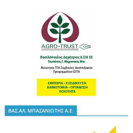
BΑΣ.ΑΛ. ΜΠΑΣΑΝΙΩΤΗΣ Α.Ε.