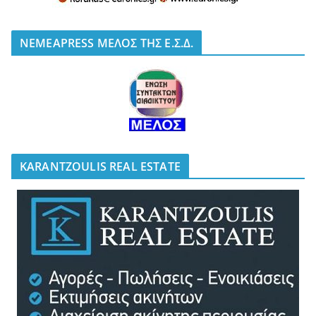
NEMEAPRESS ΜΕΛΟΣ ΤΗΣ Ε.Σ.Δ.
KARANTZOULIS REAL ESTATE