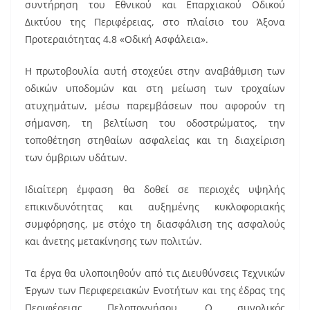
b
st
συντήρηση του Εθνικού και Επαρχιακού Οδικού
o
Δικτύου της Περιφέρειας, στο πλαίσιο του Άξονα
Προτεραιότητας 4.8 «Οδική Ασφάλεια».
o
k
Η πρωτοβουλία αυτή στοχεύει στην αναβάθμιση των
οδικών υποδομών και στη μείωση των τροχαίων
ατυχημάτων, μέσω παρεμβάσεων που αφορούν τη
σήμανση, τη βελτίωση του οδοστρώματος, την
τοποθέτηση στηθαίων ασφαλείας και τη διαχείριση
των όμβριων υδάτων.
Ιδιαίτερη έμφαση θα δοθεί σε περιοχές υψηλής
επικινδυνότητας και αυξημένης κυκλοφοριακής
συμφόρησης, με στόχο τη διασφάλιση της ασφαλούς
και άνετης μετακίνησης των πολιτών.
Τα έργα θα υλοποιηθούν από τις Διευθύνσεις Τεχνικών
Έργων των Περιφερειακών Ενοτήτων και της έδρας της
Περιφέρειας Πελοποννήσου. Ο συνολικός