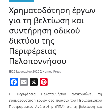
Χρηματοδότηση έργων
για τη βελτίωση και
συντήρηση οδικού
δικτύου της
Περιφέρειας
Πελοποννήσου
22 Ιανουαρίου 2025
Nemea Press
F
E
X
Pi
a
m
nt
Η Περιφέρεια Πελοποννήσου ανακοινώνει τη
c
ai
er
χρηματοδότηση έργων στο πλαίσιο του Περιφερειακού
e
l
e
Προγράμματος Ανάπτυξης (ΠΠΑ) για τη βελτίωση και