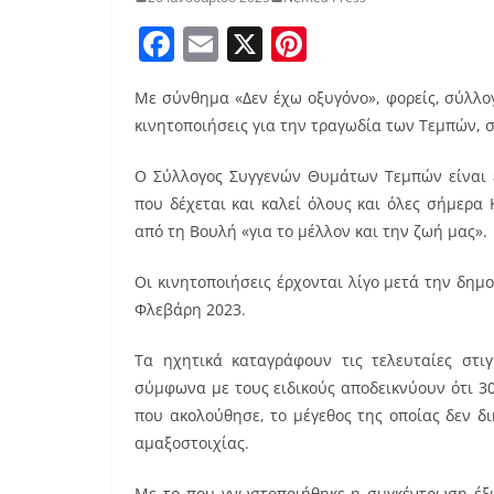
F
E
X
Pi
a
m
nt
Με σύνθημα «Δεν έχω οξυγόνο», φορείς, σύλλο
c
ai
er
κινητοποιήσεις για την τραγωδία των Τεμπών, 
e
l
e
b
st
Ο Σύλλογος Συγγενών Θυμάτων Τεμπών είναι 
που δέχεται και καλεί όλους και όλες σήμερα 
o
από τη Βουλή «για το μέλλον και την ζωή μας».
o
k
Οι κινητοποιήσεις έρχονται λίγο μετά την δη
Φλεβάρη 2023.
Τα ηχητικά καταγράφουν τις τελευταίες στι
σύμφωνα με τους ειδικούς αποδεικνύουν ότι 
που ακολούθησε, το μέγεθος της οποίας δεν δι
αμαξοστοιχίας.
Με το που γνωστοποιήθηκε η συγκέντρωση έξω