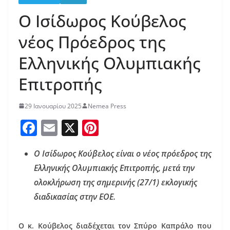
Ο Ισίδωρος Κούβελος
νέος Πρόεδρος της
Ελληνικής Ολυμπιακής
Επιτροπής
29 Ιανουαρίου 2025
Nemea Press
F
E
X
Pi
a
m
nt
Ο Ισίδωρος Κούβελος είναι ο νέος πρόεδρος της
c
ai
er
Ελληνικής Ολυμπιακής Επιτροπής, μετά την
e
l
e
ολοκλήρωση της σημερινής (27/1) εκλογικής
b
st
διαδικασίας στην ΕΟΕ.
o
o
Ο κ. Κούβελος διαδέχεται τον Σπύρο Καπράλο που