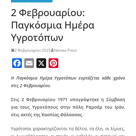
2 Φεβρουαρίου:
Παγκόσμια Ημέρα
Υγροτόπων
2 Φεβρουαρίου 2025
Nemea Press
F
E
X
Pi
a
m
nt
H Παγκόσμια Ημέρα Υγροτόπων εορτάζεται κάθε χρόνο
c
ai
er
στις 2 Φεβρουαρίου.
e
l
e
b
st
Στις 2 Φεβρουαρίου 1971 υπογράφτηκε η Σύμβαση
για τους Υγροτόπους στην πόλη Ραμσάρ του Ιράν,
o
στις ακτές της Κασπίας Θάλασσας
.
o
k
Υγρότοποι χαρακτηρίζονται τα δέλτα, τα έλη, οι λίμνες,