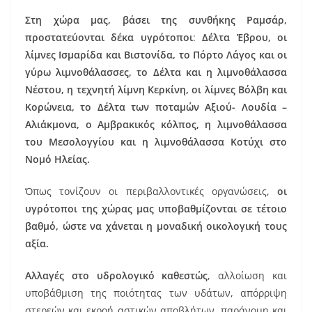
Στη χώρα μας, βάσει της συνθήκης Ραμσάρ,
προστατεύονται δέκα υγρότοποι
:
Δέλτα Έβρου, οι
λίμνες Ισμαρίδα και Βιστονίδα, το Πόρτο Λάγος και οι
γύρω λιμνοθάλασσες, το Δέλτα και η λιμνοθάλασσα
Νέστου, η τεχνητή λίμνη Κερκίνη, οι λίμνες Βόλβη και
Κορώνεια, το Δέλτα των ποταμών Αξιού- Λουδία –
Αλιάκμονα, ο Αμβρακικός κόλπος, η λιμνοθάλασσα
του Μεσολογγίου και η λιμνοθάλασσα Κοτύχι στο
Νομό Ηλείας.
Όπως τονίζουν οι περιβαλλοντικές οργανώσεις,
οι
υγρότοποι της χώρας μας υποβαθμίζονται σε τέτοιο
βαθμό, ώστε να χάνεται η μοναδική οικολογική τους
αξία.
Αλλαγές στο υδρολογικό καθεστώς
, αλλοίωση και
υποβάθμιση της ποιότητας των υδάτων, απόρριψη
στερεών και εκροή αστικών αποβλήτων, παράνομη και