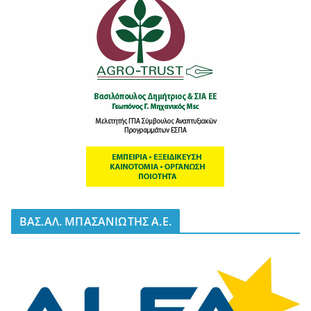
BΑΣ.ΑΛ. ΜΠΑΣΑΝΙΩΤΗΣ Α.Ε.