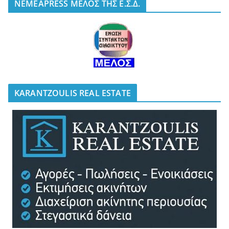
NEMEAPRESS ΜΕΛΟΣ ΤΗΣ Ε.Σ.Δ.
KARANTZOULIS REAL ESTATE