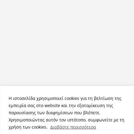
Η ιστοσελίδα χρησιμοποιεί cookies για τη βελτίωση της
εμπειρία σας στο website και την εξατομίκευση της
παρουσίασης των διαφημίσεων που βλέπετε.
Χρησιμοποιώντας αυτόν τον ιστότοπο, συμφωνείτε με τη
Πνευματικά Δικαιώματα © 2026
NemeaPress
. Τα πνευματικά
χρήση των cookies.
Διαβάστε περισσότερα
δικαιώματα προστατεύονται.