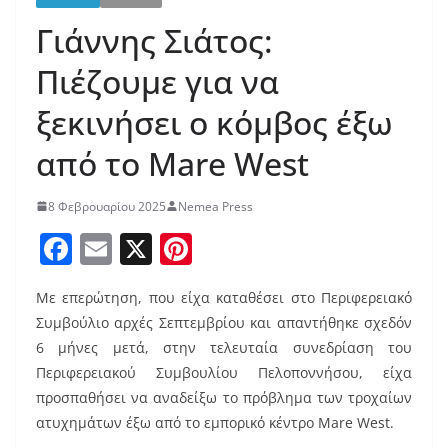
Γιάννης Σιάτος:
Πιέζουμε για να
ξεκινήσει ο κόμβος έξω
από το Mare West
8 Φεβρουαρίου 2025
Nemea Press
F
E
X
Pi
a
m
nt
Με επερώτηση, που είχα καταθέσει στο Περιφερειακό
c
ai
er
Συμβούλιο αρχές Σεπτεμβρίου και απαντήθηκε σχεδόν
e
l
e
6 μήνες μετά, στην τελευταία συνεδρίαση του
b
st
Περιφερειακού Συμβουλίου Πελοποννήσου, είχα
o
προσπαθήσει να αναδείξω το πρόβλημα των τροχαίων
ατυχημάτων έξω από το εμπορικό κέντρο Μare West.
o