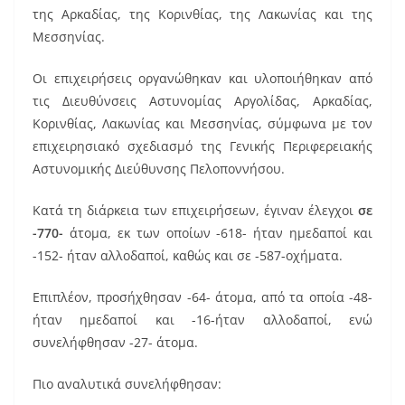
o
της Αρκαδίας, της Κορινθίας, της Λακωνίας και της
o
Μεσσηνίας.
k
Οι επιχειρήσεις οργανώθηκαν και υλοποιήθηκαν από
τις Διευθύνσεις Αστυνομίας Αργολίδας, Αρκαδίας,
Κορινθίας, Λακωνίας και Μεσσηνίας, σύμφωνα με τον
επιχειρησιακό σχεδιασμό της Γενικής Περιφερειακής
Αστυνομικής Διεύθυνσης Πελοποννήσου.
Κατά τη διάρκεια των επιχειρήσεων, έγιναν έλεγχοι
σε
-770-
άτομα, εκ των οποίων -618- ήταν ημεδαποί και
-152- ήταν αλλοδαποί, καθώς και σε -587-οχήματα.
Επιπλέον, προσήχθησαν -64- άτομα, από τα οποία -48-
ήταν ημεδαποί και -16-ήταν αλλοδαποί, ενώ
συνελήφθησαν -27- άτομα.
Πιο αναλυτικά συνελήφθησαν: