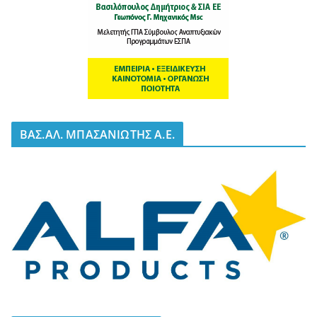
BΑΣ.ΑΛ. ΜΠΑΣΑΝΙΩΤΗΣ Α.Ε.