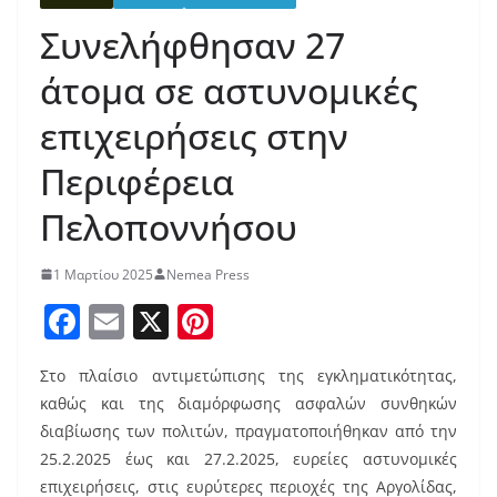
Συνελήφθησαν 27
άτομα σε αστυνομικές
επιχειρήσεις στην
Περιφέρεια
Πελοποννήσου
1 Μαρτίου 2025
Nemea Press
F
E
X
Pi
a
m
nt
Στο πλαίσιο αντιμετώπισης της εγκληματικότητας,
c
ai
er
καθώς και της διαμόρφωσης ασφαλών συνθηκών
e
l
e
διαβίωσης των πολιτών, πραγματοποιήθηκαν από την
b
st
25.2.2025 έως και 27.2.2025, ευρείες αστυνομικές
επιχειρήσεις, στις ευρύτερες περιοχές της Αργολίδας,