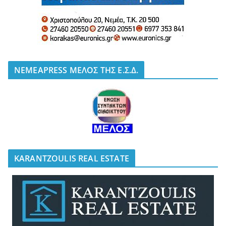
NEMEAPRESS ΜΕΛΟΣ ΤΗΣ Ε.Σ.Δ.
KARANTZOULIS REAL ESTATE