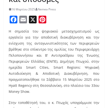
16 Μαρτίου 2025
Nemea Press
F
E
X
Pi
a
m
nt
Η σημασία του ψηφιακού μετασχηματισμού ως
c
ai
er
εργαλείο για την αποδοτική διακυβέρνηση και την
e
l
e
ενίσχυση της ανταγωνιστικότητας των περιφερειών
b
st
βρέθηκε στο επίκεντρο της ομιλίας του Περιφερειάρχη
o
Πελοποννήσου και Β’ Αντιπροέδρου της Ένωσης
Περιφερειών Ελλάδας (ΕΝΠΕ), Δημήτρη Πτωχού, στην
o
ημερίδα Smart Cities, Smart Regions: Ψηφιακή
k
Αυτοδιοίκηση & Αποδοτική Διακυβέρνηση, που
πραγματοποιήθηκε το Σάββατο 15 Μαρτίου 2025 στο
Hyatt Regency στη Θεσσαλονίκη, στο πλαίσιο του 33ου
Money Show.
Στην τοποθέτησή του, ο κ. Πτωχός υπογράμμισε την