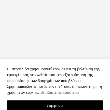
Η ιστοσελίδα χρησιμοποιεί cookies για τη βελτίωση της
εμπειρία σας στο website και την εξατομίκευση της
παρουσίασης των διαφημίσεων που βλέπετε.
Χρησιμοποιώντας αυτόν τον ιστότοπο, συμφωνείτε με τη
Πνευματικά Δικαιώματα © 2026
NemeaPress
. Τα πνευματικά
χρήση των cookies.
Διαβάστε περισσότερα
δικαιώματα προστατεύονται.
Θέμα:
ColorMag
από ThemeGrill. Κατασκευασμένο με
Συμφωνώ
WordPress
.