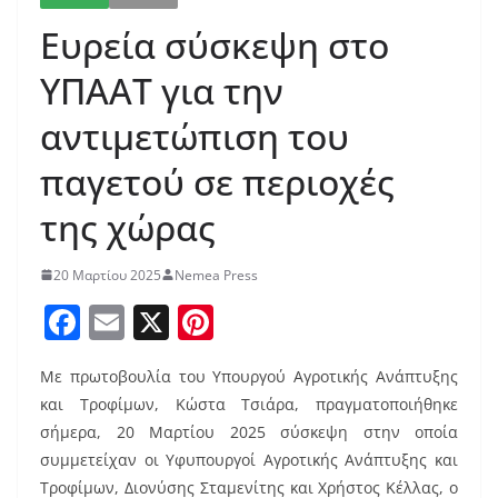
Ευρεία σύσκεψη στο
ΥΠΑΑΤ για την
αντιμετώπιση του
παγετού σε περιοχές
της χώρας
20 Μαρτίου 2025
Nemea Press
F
E
X
Pi
a
m
nt
Με πρωτοβουλία του Υπουργού Αγροτικής Ανάπτυξης
c
ai
er
και Τροφίμων, Κώστα Τσιάρα, πραγματοποιήθηκε
e
l
e
σήμερα, 20 Μαρτίου 2025 σύσκεψη στην οποία
b
st
συμμετείχαν οι Υφυπουργοί Αγροτικής Ανάπτυξης και
Τροφίμων, Διονύσης Σταμενίτης και Χρήστος Κέλλας, ο