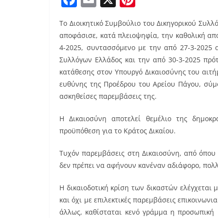
a
m
nt
Το Διοικητικό Συμβούλιο του Δικηγορικού Συλλ
c
ai
er
αποφάσισε, κατά πλειοψηφία, την καθολική απ
e
l
e
4-2025, συντασσόμενο με την από 27-3-2025
b
st
Συλλόγων Ελλάδος και την από 30-3-2025 πρό
o
κατάθεσης στον Υπουργό Δικαιοσύνης του αιτή
ευθύνης της Προέδρου του Αρείου Πάγου, σύμφ
o
ασκηθείσες παρεμβάσεις της.
k
Η Δικαιοσύνη αποτελεί θεμέλιο της δημοκρ
προϋπόθεση για το Κράτος Δικαίου.
Τυχόν παρεμβάσεις στη Δικαιοσύνη, από όπου 
δεν πρέπει να αφήνουν κανέναν αδιάφορο, πολλ
Η δικαιοδοτική κρίση των δικαστών ελέγχεται
και όχι με επιλεκτικές παρεμβάσεις επικοινων
άλλως, καθίσταται κενό γράμμα η προσωπική 