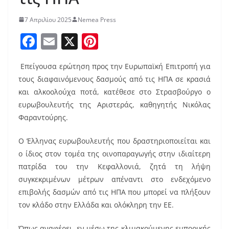
7 Απριλίου 2025
Nemea Press
F
E
X
Pi
a
m
nt
Επείγουσα ερώτηση προς την Ευρωπαϊκή Επιτροπή για
c
ai
er
τους διαφαινόμενους δασμούς από τις ΗΠΑ σε κρασιά
e
l
e
και αλκοολούχα ποτά, κατέθεσε στο Στρασβούργο ο
b
st
ευρωβουλευτής της Αριστεράς, καθηγητής Νικόλας
o
Φαραντούρης.
o
Ο Έλληνας ευρωβουλευτής που δραστηριοποιείται και
k
ο ίδιος στον τομέα της οινοπαραγωγής στην ιδιαίτερη
πατρίδα του την Κεφαλλονιά, ζητά τη λήψη
συγκεκριμένων μέτρων απέναντι στο ενδεχόμενο
επιβολής δασμών από τις ΗΠΑ που μπορεί να πλήξουν
τον κλάδο στην Ελλάδα και ολόκληρη την ΕΕ.
Όπως αναφέρει, εν μέσω της κλιμακούμενης εμπορικής