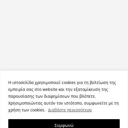
Η ιστοσελίδα χρησιμοποιεί cookies για τη βελτίωση της
εμπειρία σας στο website και την εξατομίκευση της
παρουσίασης των διαφημίσεων που βλέπετε.
Χρησιμοποιώντας αυτόν τον ιστότοπο, συμφωνείτε με τη
Πνευματικά Δικαιώματα © 2026
NemeaPress
. Τα πνευματικά
χρήση των cookies.
Διαβάστε περισσότερα
δικαιώματα προστατεύονται.
Θέμα:
ColorMag
από ThemeGrill. Κατασκευασμένο με
Συμφωνώ
WordPress
.