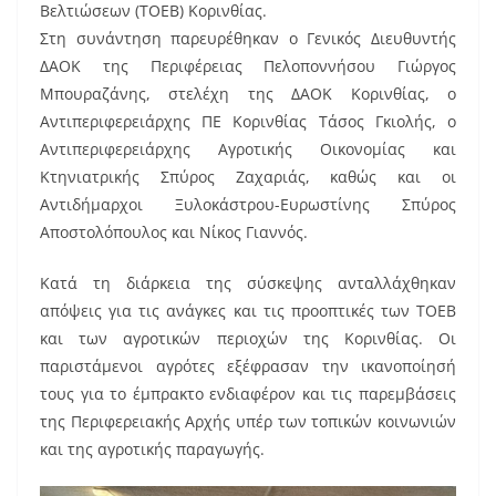
b
st
Βελτιώσεων (ΤΟΕΒ) Κορινθίας.
o
Στη συνάντηση παρευρέθηκαν ο Γενικός Διευθυντής
ΔΑΟΚ της Περιφέρειας Πελοποννήσου Γιώργος
o
Μπουραζάνης, στελέχη της ΔΑΟΚ Κορινθίας, ο
k
Αντιπεριφερειάρχης ΠΕ Κορινθίας Τάσος Γκιολής, ο
Αντιπεριφερειάρχης Αγροτικής Οικονομίας και
Κτηνιατρικής Σπύρος Ζαχαριάς, καθώς και οι
Αντιδήμαρχοι Ξυλοκάστρου-Ευρωστίνης Σπύρος
Αποστολόπουλος και Νίκος Γιαννός.
Κατά τη διάρκεια της σύσκεψης ανταλλάχθηκαν
απόψεις για τις ανάγκες και τις προοπτικές των ΤΟΕΒ
και των αγροτικών περιοχών της Κορινθίας. Οι
παριστάμενοι αγρότες εξέφρασαν την ικανοποίησή
τους για το έμπρακτο ενδιαφέρον και τις παρεμβάσεις
της Περιφερειακής Αρχής υπέρ των τοπικών κοινωνιών
και της αγροτικής παραγωγής.