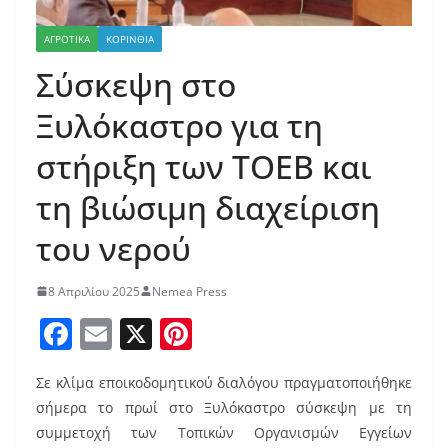
ΑΓΡΟΤΙΚΑ
ΚΟΡΙΝΘΙΑ
Σύσκεψη στο
Ξυλόκαστρο για τη
στήριξη των ΤΟΕΒ και
τη βιώσιμη διαχείριση
του νερού
8 Απριλίου 2025
Nemea Press
F
E
X
Pi
a
m
nt
Σε κλίμα εποικοδομητικού διαλόγου πραγματοποιήθηκε
c
ai
er
σήμερα το πρωί στο Ξυλόκαστρο σύσκεψη με τη
e
l
e
συμμετοχή των Τοπικών Οργανισμών Εγγείων