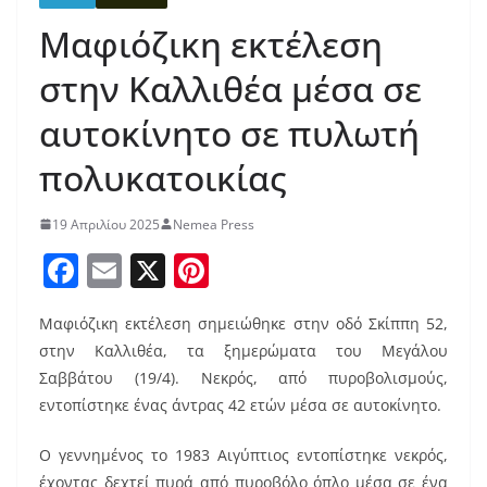
Μαφιόζικη εκτέλεση
στην Καλλιθέα μέσα σε
αυτοκίνητο σε πυλωτή
πολυκατοικίας
19 Απριλίου 2025
Nemea Press
F
E
X
Pi
a
m
nt
Μαφιόζικη εκτέλεση σημειώθηκε στην οδό Σκίππη 52,
c
ai
er
στην Καλλιθέα, τα ξημερώματα του Μεγάλου
e
l
e
Σαββάτου (19/4). Νεκρός, από πυροβολισμούς,
b
st
εντοπίστηκε ένας άντρας 42 ετών μέσα σε αυτοκίνητο.
o
Ο γεννημένος το 1983 Αιγύπτιος εντοπίστηκε νεκρός,
o
έχοντας δεχτεί πυρά από πυροβόλο όπλο μέσα σε ένα