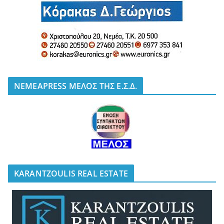
NEMEAPRESS ΜΕΛΟΣ ΤΗΣ Ε.Σ.Δ.
KARANTZOULIS REAL ESTATE