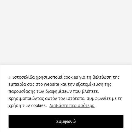
Η ιστοσελίδα χρησιμοποιεί cookies για τη βελτίωση της
εμπειρία σας στο website και την εξατομίκευση της
παρουσίασης των διαφημίσεων που βλέπετε.
Χρησιμοποιώντας αυτόν τον ιστότοπο, συμφωνείτε με τη
Πνευματικά Δικαιώματα © 2026
NemeaPress
. Τα πνευματικά
χρήση των cookies.
Διαβάστε περισσότερα
δικαιώματα προστατεύονται.
Θέμα:
ColorMag
από ThemeGrill. Κατασκευασμένο με
Συμφωνώ
WordPress
.