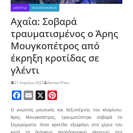
LIFESTYLE
ΠΕΛΟΠΟΝΝΗΣΟΣ
Αχαΐα: Σοβαρά
τραυματισμένος ο Άρης
Μουγκοπέτρος από
έκρηξη κροτίδας σε
γλέντι
21 Απριλίου 2025
Nemea Press
F
E
X
Pi
a
m
nt
Ο γνωστός μουσικός και δεξιοτέχνης του κλαρίνου,
c
ai
er
Άρης Μουγκοπέτρος, τραυματίστηκε σοβαρά τα
e
l
e
ξημερώματα, όταν κροτίδα εξερράγη στα χέρια του
κατά τη διάρκεια παραδοσιακού γλεντιού στα