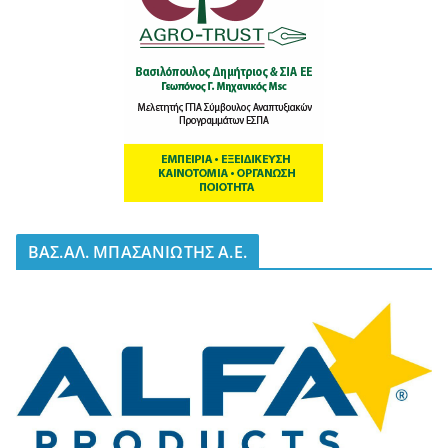
BΑΣ.ΑΛ. ΜΠΑΣΑΝΙΩΤΗΣ Α.Ε.