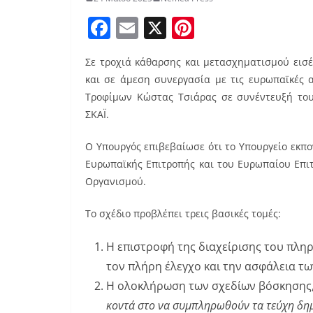
F
E
X
Pi
a
m
nt
Σε τροχιά κάθαρσης και μετασχηματισμού εισ
c
ai
er
και σε άμεση συνεργασία με τις ευρωπαϊκές 
e
l
e
Τροφίμων Κώστας Τσιάρας σε συνέντευξή το
b
st
ΣΚΑΪ.
o
Ο Υπουργός επιβεβαίωσε ότι το Υπουργείο εκπο
o
Ευρωπαϊκής Επιτροπής και του Ευρωπαίου Επι
k
Οργανισμού.
Το σχέδιο προβλέπει τρεις βασικές τομές:
Η επιστροφή της διαχείρισης του πλ
τον πλήρη έλεγχο και την ασφάλεια τ
Η ολοκλήρωση των σχεδίων βόσκησης, 
κοντά στο να συμπληρωθούν τα τεύχη δ