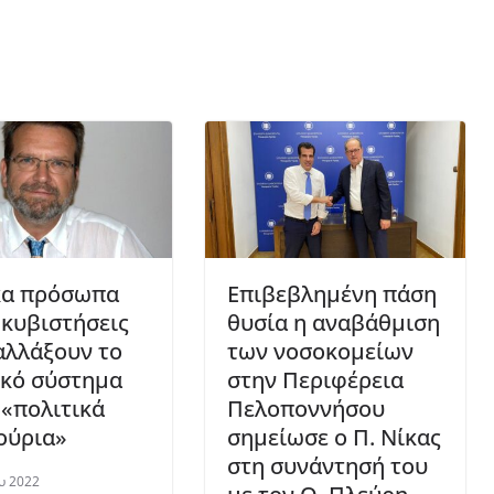
α πρόσωπα
Επιβεβλημένη πάση
 κυβιστήσεις
θυσία η αναβάθμιση
αλλάξουν το
των νοσοκομείων
ικό σύστημα
στην Περιφέρεια
 «πολιτικά
Πελοποννήσου
ούρια»
σημείωσε ο Π. Νίκας
στη συνάντησή του
υ 2022