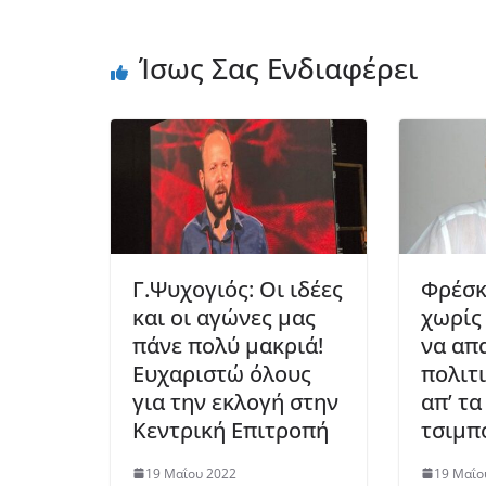
Ίσως Σας Ενδιαφέρει
Γ.Ψυχογιός: Οι ιδέες
Φρέσκ
και οι αγώνες μας
χωρίς
πάνε πολύ μακριά!
να απ
Ευχαριστώ όλους
πολιτ
για την εκλογή στην
απ’ τα
Κεντρική Επιτροπή
τσιμπ
19 Μαΐου 2022
19 Μαΐο