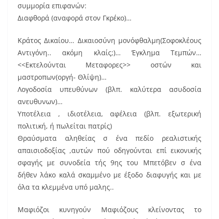
συμμορία επιφανών:
Διαφθορά (αναφορά στον Γκρέκο)…
Κράτος Δικαίου… Δικαιοσύνη μονόφθαλμη(Σοφοκλέους
Αντιγόνη.. ακόμη κλαίς;)… Έγκλημα Τεμπών…
<<Εκτελούνται Μεταφορες>> οστών και
μαστροπων(οργή- Θλίψη)…
Λογοδοσία υπευθύνων (βλπ. καλύτερα ασυδοσία
ανευθυνων)…
Υποτέλεια , ιδιοτέλεια, αφέλεια (βλπ. εξωτερική
πολιτική, ή πωλείται πατρίς)
Θραύσματα αληθείας σ ένα πεδίο ρεαλιστικής
απαισιοδοξίας ,αυτών πού οδηγούνται επί εικονικής
σφαγής με συνοδεία τής 9ης του Μπετόβεν σ ένα
δήθεν λάκο καλά σκαμμένο με έξοδο διαφυγής και με
όλα τα κλεμμένα υπό μαλης..
Μαφιόζοι κυνηγούν Μαφιόζους κλείνοντας το