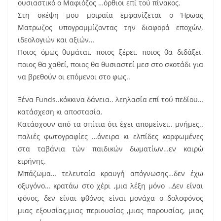
ουσιαστικό ο Μαφιόζος …όρθιοι επί τού πίνακος.
Στη σκέψη μου μοιραία εμφανίζεται ο Ήρωας
Ματρωζος υπογραμμίζοντας την διαφορά εποχών,
ιδεολογιών και αξιών…
Ποιος όμως θυμάται, ποιος ξέρει, ποιος θα διδάξει,
ποιος θα χαθεί, ποιος θα θυσιαστεί μεσ στο σκοτάδι για
να βρεθούν οι επόμενοι στο φως..
Ξένα Funds..κόκκινα δάνεια.. λεηλασία επί τού πεδίου…
κατάσχεση κι αποστασία.
Κατάσχουν από τα σπίτια ότι έχει απομείνει.. μνήμες..
παλιές φωτογραφίες …όνειρα κι ελπίδες καρφωμένες
στα ταβάνια τών παιδικών δωματίων…εν καιρώ
ειρήνης.
Μπάζωμα… τελευταία κραυγή απόγνωσης…δεν έχω
οξυγόνο… κρατάω στο χέρι ,μια λέξη μόνο ..Δεν είναι
φόνος, δεν είναι φθόνος είναι μονάχα ο δολοφόνος
μιας εξουσίας,μιας περιουσίας ,μιας παρουσίας, μιας