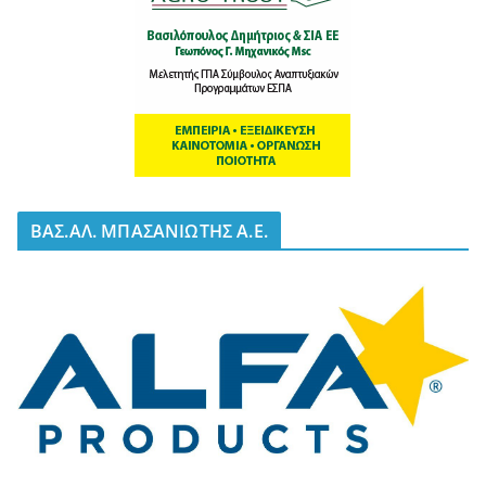
BΑΣ.ΑΛ. ΜΠΑΣΑΝΙΩΤΗΣ Α.Ε.