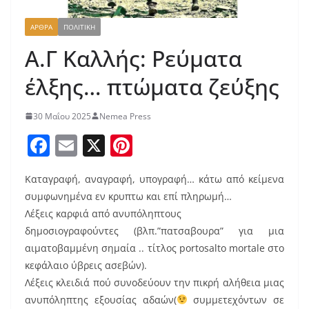
ΑΡΘΡΑ
ΠΟΛΙΤΙΚΗ
Α.Γ Καλλής: Ρεύματα
έλξης… πτώματα ζεύξης
30 Μαΐου 2025
Nemea Press
F
E
X
Pi
a
m
nt
Καταγραφή, αναγραφή, υπογραφή… κάτω από κείμενα
c
ai
er
συμφωνημένα εν κρυπτω και επί πληρωμή…
e
l
e
Λέξεις καρφιά από ανυπόληπτους
b
st
δημοσιογραφούντες (βλπ.”πατσαβουρα” για μια
o
αιματοβαμμένη σημαία .. τίτλος portosalto mortale στο
κεφάλαιο ύβρεις ασεβών).
o
Λέξεις κλειδιά πού συνοδεύουν την πικρή αλήθεια μιας
k
ανυπόληπτης εξουσίας αδαών(
συμμετεχόντων σε