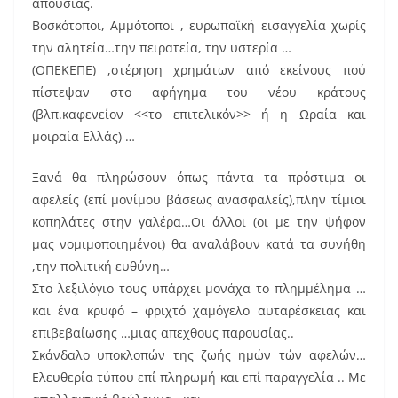
απουσίας.
Βοσκότοποι, Αμμότοποι , ευρωπαϊκή εισαγγελία χωρίς
την αλητεία…την πειρατεία, την υστερία …
(ΟΠΕΚΕΠΕ) ,στέρηση χρημάτων από εκείνους πού
πίστεψαν στο αφήγημα του νέου κράτους
(βλπ.καφενείον <<το επιτελικόν>> ή η Ωραία και
μοιραία Ελλάς) …
Ξανά θα πληρώσουν όπως πάντα τα πρόστιμα οι
αφελείς (επί μονίμου βάσεως ανασφαλείς),πλην τίμιοι
κοπηλάτες στην γαλέρα…Οι άλλοι (οι με την ψήφον
μας νομιμοποιημένοι) θα αναλάβουν κατά τα συνήθη
,την πολιτική ευθύνη…
Στο λεξιλόγιο τους υπάρχει μονάχα το πλημμέλημα …
και ένα κρυφό – φριχτό χαμόγελο αυταρέσκειας και
επιβεβαίωσης …μιας απεχθους παρουσίας..
Σκάνδαλο υποκλοπών της ζωής ημών τών αφελών…
Ελευθερία τύπου επί πληρωμή και επί παραγγελία .. Με