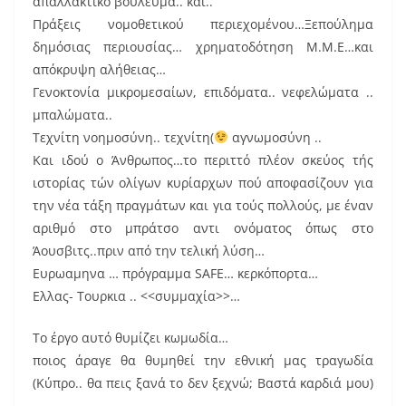
απαλλακτικό βούλευμα.. και..
Πράξεις νομοθετικού περιεχομένου…Ξεπούλημα
δημόσιας περιουσίας… χρηματοδότηση Μ.Μ.Ε…και
απόκρυψη αλήθειας…
Γενοκτονία μικρομεσαίων, επιδόματα.. νεφελώματα ..
μπαλώματα..
Τεχνίτη νοημοσύνη.. τεχνίτη(
αγνωμοσύνη ..
Και ιδού ο Άνθρωπος…το περιττό πλέον σκεύος τής
ιστορίας τών ολίγων κυρίαρχων πού αποφασίζουν για
την νέα τάξη πραγμάτων και για τούς πολλούς, με έναν
αριθμό στο μπράτσο αντι ονόματος όπως στο
Άουσβιτς..πριν από την τελική λύση…
Ευρωαμηνα … πρόγραμμα SAFE… κερκόπορτα…
Ελλας- Τουρκια .. <<συμμαχία>>…
Το έργο αυτό θυμίζει κωμωδία…
ποιος άραγε θα θυμηθεί την εθνική μας τραγωδία
(Κύπρο.. θα πεις ξανά το δεν ξεχνώ; Βαστά καρδιά μου)
…