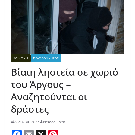
ΚΟΙΝΩΝΙΑ
ΠΕΛΟΠΟΝΝΗΣΟΣ
Βίαιη ληστεία σε χωριό
του Άργους –
Αναζητούνται οι
δράστες
8 Ιουνίου 2025
Nemea Press
F
E
X
Pi