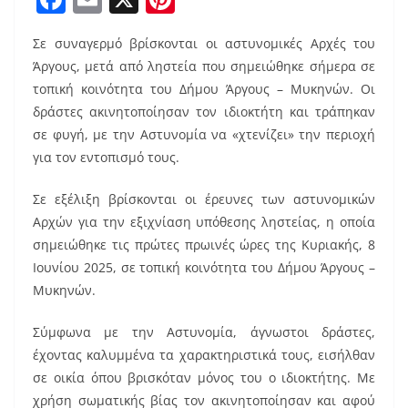
a
m
nt
Σε συναγερμό βρίσκονται οι αστυνομικές Αρχές του
c
ai
er
Άργους, μετά από ληστεία που σημειώθηκε σήμερα σε
e
l
e
τοπική κοινότητα του Δήμου Άργους – Μυκηνών. Οι
b
st
δράστες ακινητοποίησαν τον ιδιοκτήτη και τράπηκαν
o
σε φυγή, με την Αστυνομία να «χτενίζει» την περιοχή
για τον εντοπισμό τους.
o
k
Σε εξέλιξη βρίσκονται οι έρευνες των αστυνομικών
Αρχών για την εξιχνίαση υπόθεσης ληστείας, η οποία
σημειώθηκε τις πρώτες πρωινές ώρες της Κυριακής, 8
Ιουνίου 2025, σε τοπική κοινότητα του Δήμου Άργους –
Μυκηνών.
Σύμφωνα με την Αστυνομία, άγνωστοι δράστες,
έχοντας καλυμμένα τα χαρακτηριστικά τους, εισήλθαν
σε οικία όπου βρισκόταν μόνος του ο ιδιοκτήτης. Με
χρήση σωματικής βίας τον ακινητοποίησαν και αφού