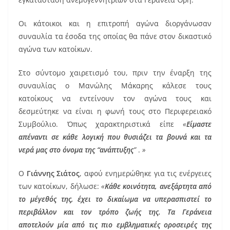
k
Οι κάτοικοι και η επιτροπή αγώνα διοργάνωσαν
συναυλία τα έσοδα της οποίας θα πάνε στον δικαστικό
αγώνα των κατοίκων.
Στο σύντομο χαιρετισμό του, πριν την έναρξη της
συναυλίας ο Μανώλης Μάκαρης κάλεσε τους
κατοίκους να εντείνουν τον αγώνα τους και
δεσμεύτηκε να είναι η φωνή τους στο Περιφερειακό
Συμβούλιο. Όπως χαρακτηριστικά είπε
«
Είμαστε
απέναντι σε κάθε λογική που θυσιάζει τα βουνά και τα
νερά μας στο όνομα της “ανάπτυξης
”
.
»
Ο
Γιάννης Σιάτος
, αφού ενημερώθηκε για τις ενέργειες
των κατοίκων, δήλωσε:
«
Κάθε κοινότητα, ανεξάρτητα από
το μέγεθός της, έχει το δικαίωμα να υπερασπιστεί το
περιβάλλον και τον τρόπο ζωής της. Τα Γεράνεια
αποτελούν μία από τις πιο εμβληματικές οροσειρές της