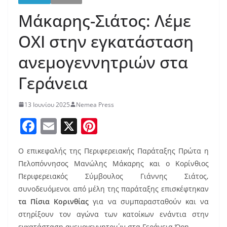
Μάκαρης-Σιάτος: Λέμε
ΟΧΙ στην εγκατάσταση
ανεμογεννητριών στα
Γεράνεια
13 Ιουνίου 2025
Nemea Press
F
E
X
Pi
a
m
nt
Ο επικεφαλής της Περιφερειακής Παράταξης Πρώτα η
c
ai
er
Πελοπόννησος Μανώλης Μάκαρης και ο Κορίνθιος
e
l
e
Περιφερειακός Σύμβουλος Γιάννης Σιάτος,
b
st
συνοδευόμενοι από μέλη της παράταξης επισκέφτηκαν
o
τα Πίσια Κορινθίας
για να συμπαρασταθούν και να
στηρίξουν τον αγώνα των κατοίκων ενάντια στην
o
εγκατάσταση ανεμογεννητριών στα Γεράνεια Όρη.