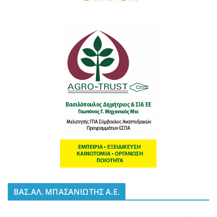
BΑΣ.ΑΛ. ΜΠΑΣΑΝΙΩΤΗΣ Α.Ε.