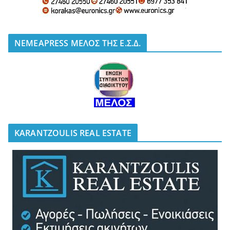
NEMEAPRESS ΜΕΛΟΣ ΤΗΣ Ε.Σ.Δ.
KARANTZOULIS REAL ESTATE