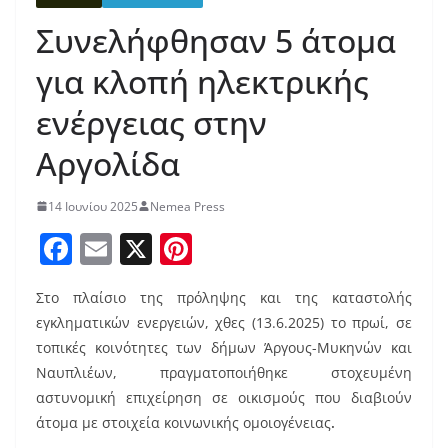
Συνελήφθησαν 5 άτομα
για κλοπή ηλεκτρικής
ενέργειας στην
Αργολίδα
14 Ιουνίου 2025
Nemea Press
F
E
X
Pi
a
m
nt
Στο πλαίσιο της πρόληψης και της καταστολής
c
ai
er
εγκληματικών ενεργειών, χθες (13.6.2025) το πρωί, σε
e
l
e
τοπικές κοινότητες των δήμων Άργους-Μυκηνών και
b
st
Ναυπλιέων, πραγματοποιήθηκε στοχευμένη
o
αστυνομική επιχείρηση σε οικισμούς που διαβιούν
άτομα με στοιχεία κοινωνικής ομοιογένειας
.
o