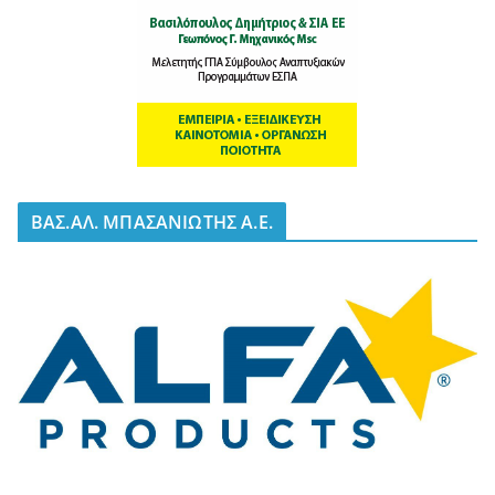
BΑΣ.ΑΛ. ΜΠΑΣΑΝΙΩΤΗΣ Α.Ε.