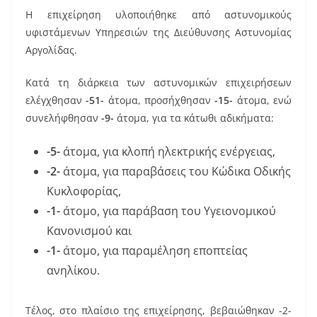
k
Η επιχείρηση υλοποιήθηκε από αστυνομικούς
υφιστάμενων Υπηρεσιών της Διεύθυνσης Αστυνομίας
Αργολίδας.
Κατά τη διάρκεια των αστυνομικών επιχειρήσεων
ελέγχθησαν
-51-
άτομα, προσήχθησαν
-15-
άτομα, ενώ
συνελήφθησαν
-9-
άτομα, για τα κάτωθι αδικήματα:
-5-
άτομα, για κλοπή ηλεκτρικής ενέργειας,
-2-
άτομα, για παραβάσεις του Κώδικα Οδικής
Κυκλοφορίας,
-1-
άτομο, για παράβαση του Υγειονομικού
Κανονισμού και
-1-
άτομο, για παραμέληση εποπτείας
ανηλίκου.
Τέλος, στο πλαίσιο της επιχείρησης, βεβαιώθηκαν -2-