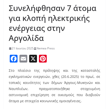
Συνελήφθησαν 7 άτομα
για κλοπή ηλεκτρικής
ενέργειας στην
Αργολίδα
21 Ιουνίου 2025
Nemea Press
F
E
X
Pi
a
m
nt
Στο πλαίσιο της πρόληψης και της καταστολής
c
ai
er
εγκληματικών ενεργειών, χθες (20.6.2025) το πρωί, σε
e
l
e
τοπικές κοινότητες των δήμων Άργους-Μυκηνών και
b
st
Ναυπλιέων, πραγματοποιήθηκε στοχευμένη
o
αστυνομική επιχείρηση σε οικισμούς που διαβιούν
άτομα με στοιχεία κοινωνικής ομοιογένειας
.
o