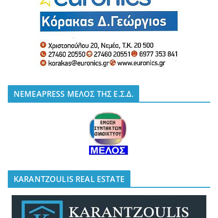
NEMEAPRESS ΜΕΛΟΣ ΤΗΣ Ε.Σ.Δ.
KARANTZOULIS REAL ESTATE