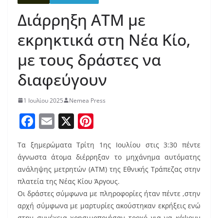
Διάρρηξη ΑΤΜ με
εκρηκτικά στη Νέα Κίο,
με τους δράστες να
διαφεύγουν
1 Ιουλίου 2025
Nemea Press
F
E
X
Pi
a
m
nt
Τα ξημερώματα Τρίτη 1ης Ιουλίου στις 3:30 πέντε
c
ai
er
άγνωστα άτομα διέρρηξαν το μηχάνημα αυτόματης
e
l
e
ανάληψης μετρητών (ΑΤΜ) της Εθνικής Τράπεζας στην
b
st
πλατεία της Νέας Κίου Άργους.
o
Οι δράστες σύμφωνα με πληροφορίες ήταν πέντε ,στην
αρχή σύμφωνα με μαρτυρίες ακούστηκαν εκρήξεις ενώ
o
στην συνέχεια χρησιμοποιήσαν τροχό για να κόψουν