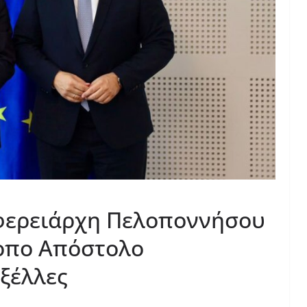
φερειάρχη Πελοποννήσου
ροπο Απόστολο
υξέλλες