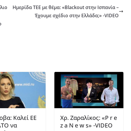
λιο
Ημερίδα ΤΕΕ με θέμα: «Blackout στην Ισπανία –
Έχουμε σχέδιο στην Ελλάδα;» -VIDEO
ο
οβα: Καλεί ΕΕ
Χρ. Ζαραλίκος: «P r e
ΑΤΟ να
z a N e w s» -VIDEO