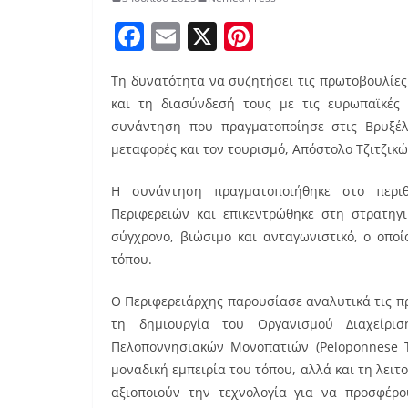
F
E
X
Pi
a
m
nt
Τη δυνατότητα να συζητήσει τις πρωτοβουλίες
c
ai
er
και τη διασύνδεσή τους με τις ευρωπαϊκές 
e
l
e
συνάντηση που πραγματοποίησε στις Βρυξέλ
b
st
μεταφορές και τον τουρισμό, Απόστολο Τζιτζικ
o
Η συνάντηση πραγματοποιήθηκε στο περι
o
Περιφερειών και επικεντρώθηκε στη στρατηγ
k
σύγχρονο, βιώσιμο και ανταγωνιστικό, ο οπο
τόπου.
Ο Περιφερειάρχης παρουσίασε αναλυτικά τις π
τη δημιουργία του Οργανισμού Διαχείρι
Πελοποννησιακών Μονοπατιών (Peloponnese Tr
μοναδική εμπειρία του τόπου, αλλά και τη λει
αξιοποιούν την τεχνολογία για να προσφέρο