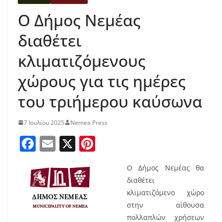
Ο Δήμος Νεμέας
διαθέτει
κλιματιζόμενους
χώρους για τις ημέρες
του τριήμερου καύσωνα
7 Ιουλίου 2025
Nemea Press
F
E
X
Pi
a
m
nt
Ο Δήμος Νεμέας θα
c
ai
er
διαθέτει
e
l
e
κλιματιζόμενο χώρο
b
st
στην αίθουσα
πολλαπλών χρήσεων