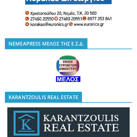
NEMEAPRESS ΜΕΛΟΣ ΤΗΣ Ε.Σ.Δ.
KARANTZOULIS REAL ESTATE