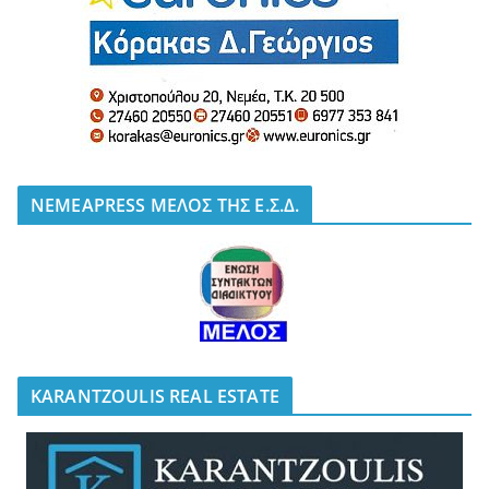
NEMEAPRESS ΜΕΛΟΣ ΤΗΣ Ε.Σ.Δ.
KARANTZOULIS REAL ESTATE