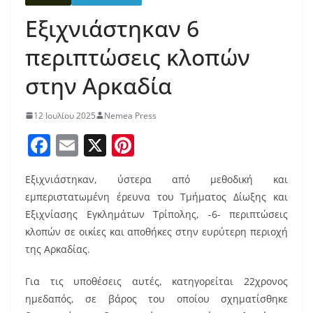
Εξιχνιάστηκαν 6
περιπτώσεις κλοπών
στην Αρκαδία
12 Ιουλίου 2025
Nemea Press
F
E
X
Pi
a
m
nt
Εξιχνιάστηκαν, ύστερα από μεθοδική και
c
ai
er
εμπεριστατωμένη έρευνα του Τμήματος Δίωξης και
e
l
e
Εξιχνίασης Εγκλημάτων Τρίπολης, -6- περιπτώσεις
b
st
κλοπών σε οικίες και αποθήκες στην ευρύτερη περιοχή
o
της Αρκαδίας.
o
Για τις υποθέσεις αυτές, κατηγορείται 22χρονος
k
ημεδαπός, σε βάρος του οποίου σχηματίσθηκε