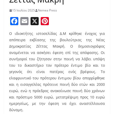
15 Ιουλίου 2025
Nemea Press
F
E
X
Pi
a
m
nt
Ο ιδιοκτήτης ιστοσελίδας Δ.Μ κρίθηκε ένοχος για
c
ai
er
απόπειρα εκβίασης της βουλεύτριας της Νέας
e
l
e
Δημοκρατίας Ζέττας Μακρή. Ο δημοσιογράφος
b
st
αναμένεται να ασκήσει έφεση επί της απόφασης. Οι
o
συνήγοροί του ζήτησαν στην ποινή να λάβει υπόψη
του το δικαστήριο τον πρότερο έντιμο βίο και το
o
γεγονός ότι είναι πατέρας ενός βρέφους. Το
k
ελαφρυντικό του πρότερου έντιμου βίου απορρίφθηκε
και η εισαγγελέας πρότεινε ποινή δύο ετών και 2000
ευρώ, ενώ η πρόεδρος ανακοίνωσε ποινή δύο χρόνων
και πρόστιμο 5000 ευρώ, μετατρέψιμη προς 10 ευρώ
ημερησίως, με την έφεση να έχει αναστέλλουσα
δύναμη.