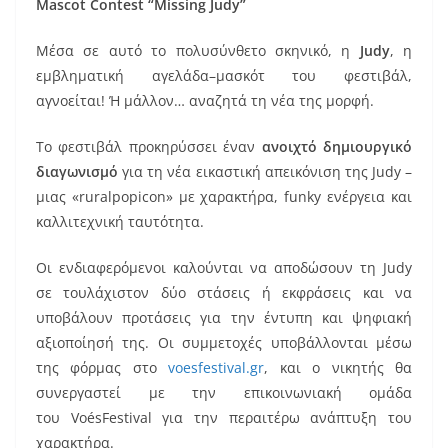
Mascot Contest “Missing Judy”
Μέσα σε αυτό το πολυσύνθετο σκηνικό, η
Judy
, η
εμβληματική αγελάδα–μασκότ του φεστιβάλ,
αγνοείται! Ή μάλλον… αναζητά τη νέα της μορφή.
Το φεστιβάλ προκηρύσσει έναν
ανοιχτό δημιουργικό
διαγωνισμό
για τη νέα εικαστική απεικόνιση της Judy –
μιας «ruralpopicon» με χαρακτήρα, funky ενέργεια και
καλλιτεχνική ταυτότητα.
Οι ενδιαφερόμενοι καλούνται να αποδώσουν τη Judy
σε τουλάχιστον δύο στάσεις ή εκφράσεις και να
υποβάλουν προτάσεις για την έντυπη και ψηφιακή
αξιοποίησή της. Οι συμμετοχές υποβάλλονται μέσω
της φόρμας στο
voesfestival.gr
, και ο νικητής θα
συνεργαστεί με την επικοινωνιακή ομάδα
του VoésFestival για την περαιτέρω ανάπτυξη του
χαρακτήρα.