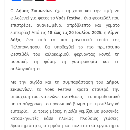
a
m
nt
Ο
Δήμος Σικυωνίω
ν έχει τη χαρά και την τιμή να
c
ai
er
φιλοξενεί για φέτος το
Voés Festival
, ένα φεστιβάλ που
e
l
e
επιστρέφει ανανεωμένο, απρόβλεπτο και γεμάτο
b
st
εμπειρίες! Από τις
18 έως τις 20 Ιουλίου 2025
, η
Λίμνη
o
Δόξα
, ένα από τα πιο μαγευτικά τοπία της
Πελοποννήσου, θα υποδεχθεί το πιο πρωτότυπο
o
φεστιβάλ του καλοκαιριού, φέρνοντας κοντά τη
k
μουσική, τη φύση, τη γαστρονομία και τη
συλλογικότητα.
Με την αιγίδα και τη συμπαράσταση του
Δήμου
Σικυωνίων
, το Voés Festival κρατά σταθερά την
υπόσχεσή του: να ενώνει αντιθέσεις – το παραδοσιακό
με το σύγχρονο, το προσωπικό βίωμα με τη συλλογική
εμπειρία. Για τρεις μέρες, η
Δόξα
γεμίζει με μουσικές,
κατασκηνωτές κάθε ηλικίας, πλούσιες γεύσεις,
δραστηριότητες στη φύση και πολιτιστικά εργαστήρια