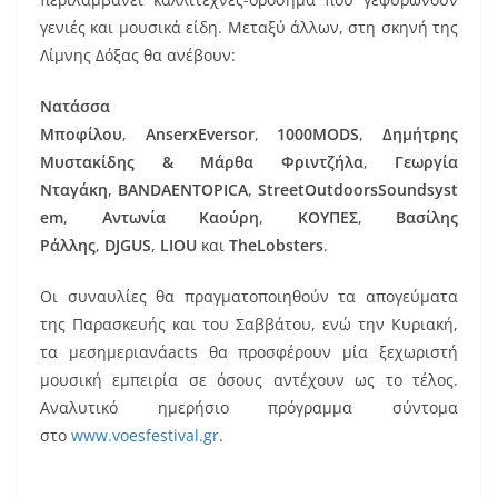
γενιές και μουσικά είδη. Μεταξύ άλλων, στη σκηνή της
Λίμνης Δόξας θα ανέβουν:
Νατάσσα
Μποφίλου
,
AnserxEversor
,
1000MODS
,
Δημήτρης
Μυστακίδης & Μάρθα Φριντζήλα
,
Γεωργία
Νταγάκη
,
BANDAENTOPICA
,
StreetOutdoorsSoundsyst
em
,
Αντωνία Καούρη
,
ΚΟΥΠΕΣ
,
Βασίλης
Ράλλης
,
DJGUS
,
LIOU
και
TheLobsters
.
Οι συναυλίες θα πραγματοποιηθούν τα απογεύματα
της Παρασκευής και του Σαββάτου, ενώ την Κυριακή,
τα μεσημεριανάacts θα προσφέρουν μία ξεχωριστή
μουσική εμπειρία σε όσους αντέχουν ως το τέλος.
Αναλυτικό ημερήσιο πρόγραμμα σύντομα
στο
www.voesfestival.gr
.