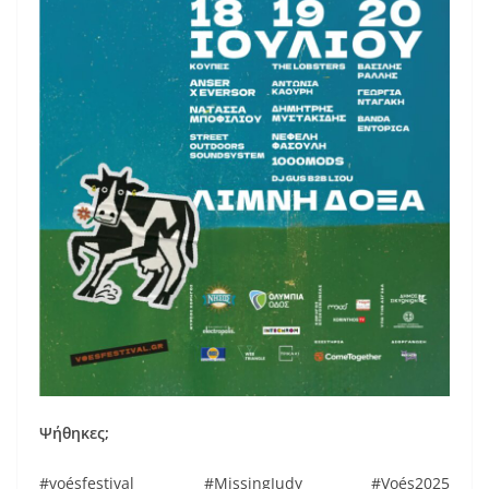
Ψήθηκες;
#voésfestival #MissingJudy #Voés2025