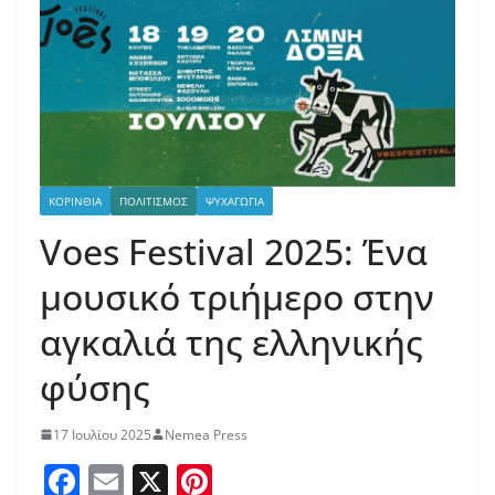
ΚΟΡΙΝΘΙΑ
ΠΟΛΙΤΙΣΜΟΣ
ΨΥΧΑΓΩΓΙΑ
Voes Festival 2025: Ένα
μουσικό τριήμερο στην
αγκαλιά της ελληνικής
φύσης
17 Ιουλίου 2025
Nemea Press
F
E
X
Pi