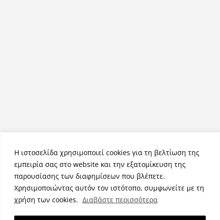
Η ιστοσελίδα χρησιμοποιεί cookies για τη βελτίωση της
εμπειρία σας στο website και την εξατομίκευση της
παρουσίασης των διαφημίσεων που βλέπετε.
Χρησιμοποιώντας αυτόν τον ιστότοπο, συμφωνείτε με τη
Πνευματικά Δικαιώματα © 2026
NemeaPress
. Τα πνευματικά
χρήση των cookies.
Διαβάστε περισσότερα
δικαιώματα προστατεύονται.
Θέμα:
ColorMag
από ThemeGrill. Κατασκευασμένο με