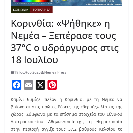
ΚΟΙΝΩΝΙΑ
ΤΟΠΙΚΑ ΝΕΑ
Κορινθία: «Ψήθηκε» η
Νεμέα – Ξεπέρασε τους
37°C ο υδράργυρος στις
18 Ιουλίου
19 Ιουλίου 2025
Nemea Press
F
E
X
Pi
a
m
nt
Καμίνι θυμίζει πλέον η Κορινθία, με τη Νεμέα να
c
ai
er
βρίσκεται στις πρώτες θέσεις της «θερμής» λίστας της
e
l
e
χώρας. Σύμφωνα με τα επίσημα στοιχεία του Εθνικού
b
st
Αστεροσκοπείου Αθηνών/meteo.gr, η θερμοκρασία
o
στην περιοχή άγγιξε τους 37,2 βαθμούς Κελσίου το