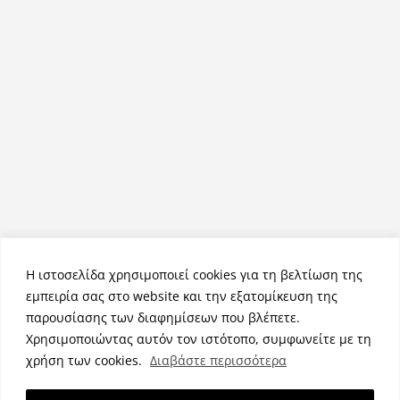
Η ιστοσελίδα χρησιμοποιεί cookies για τη βελτίωση της
εμπειρία σας στο website και την εξατομίκευση της
παρουσίασης των διαφημίσεων που βλέπετε.
Χρησιμοποιώντας αυτόν τον ιστότοπο, συμφωνείτε με τη
Πνευματικά Δικαιώματα © 2026
NemeaPress
. Τα πνευματικά
χρήση των cookies.
Διαβάστε περισσότερα
δικαιώματα προστατεύονται.
Θέμα:
ColorMag
από ThemeGrill. Κατασκευασμένο με