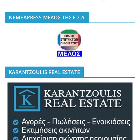
NEMEAPRESS ΜΕΛΟΣ ΤΗΣ Ε.Σ.Δ.
KARANTZOULIS REAL ESTATE