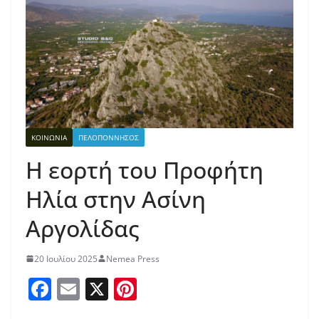
ΚΟΙΝΩΝΙΑ
ΠΕΛΟΠΟΝΝΗΣΟΣ
Η εορτή του Προφήτη
Ηλία στην Ασίνη
Αργολίδας
20 Ιουλίου 2025
Nemea Press
F
E
X
Pi
a
m
nt