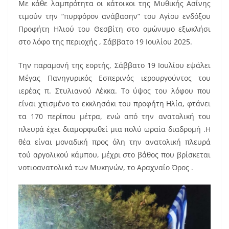
Με κάθε λαμπρότητα οι κάτοικοι της Μυθικής Ασίνης
c
ai
er
τιμούν την “πυρφόρον ανάβασην” του Αγίου ενδόξου
e
l
e
Προφήτη Ηλιού του Θεσβίτη στο ομώνυμο εξωκλήσι
b
st
στο λόφο της περιοχής , Σάββατο 19 Ιουλίου 2025.
o
Την παραμονή της εορτής, Σάββατο 19 Ιουλίου εψάλει
o
Μέγας Πανηγυρικός Εσπερινός ιερουργούντος του
k
ιερέας π. Στυλιανού Λέκκα. Το ύψος του λόφου που
είναι χτισμένο το εκκλησάκι του προφήτη Ηλία, φτάνει
τα 170 περίπου μέτρα, ενώ από την ανατολική του
πλευρά έχει διαμορφωθεί μια πολύ ωραία διαδρομή .Η
θέα είναι μοναδική προς όλη την ανατολική πλευρά
τού αργολικού κάμπου, μέχρι στο βάθος που βρίσκεται
νοτιοανατολικά των Μυκηνών, το Αραχναίο Όρος .