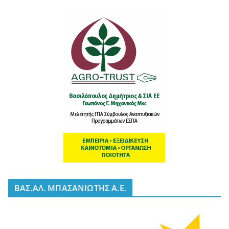
BΑΣ.ΑΛ. ΜΠΑΣΑΝΙΩΤΗΣ Α.Ε.