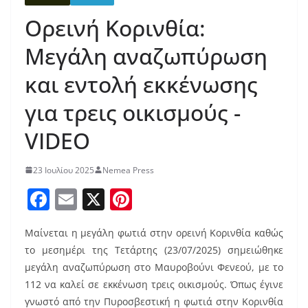
Ορεινή Κορινθία:
Μεγάλη αναζωπύρωση
και εντολή εκκένωσης
για τρεις οικισμούς -
VIDEO
23 Ιουλίου 2025
Nemea Press
F
E
X
Pi
a
m
nt
Μαίνεται η μεγάλη φωτιά στην ορεινή Κορινθία καθώς
c
ai
er
το μεσημέρι της Τετάρτης (23/07/2025) σημειώθηκε
e
l
e
μεγάλη αναζωπύρωση στο Μαυροβούνι Φενεού, με το
b
st
112 να καλεί σε εκκένωση τρεις οικισμούς. Όπως έγινε
γνωστό από την Πυροσβεστική η φωτιά στην Κορινθία