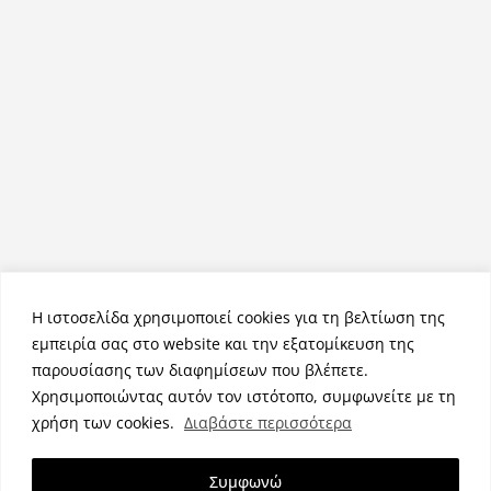
Η ιστοσελίδα χρησιμοποιεί cookies για τη βελτίωση της
εμπειρία σας στο website και την εξατομίκευση της
παρουσίασης των διαφημίσεων που βλέπετε.
Χρησιμοποιώντας αυτόν τον ιστότοπο, συμφωνείτε με τη
Πνευματικά Δικαιώματα © 2026
NemeaPress
. Τα πνευματικά
χρήση των cookies.
Διαβάστε περισσότερα
δικαιώματα προστατεύονται.
Θέμα:
ColorMag
από ThemeGrill. Κατασκευασμένο με
Συμφωνώ
WordPress
.