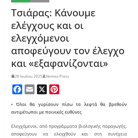
Τσιάρας: Κάνουμε
ελέγχους και οι
ελεγχόμενοι
αποφεύγουν τον έλεγχο
και «εξαφανίζονται»
28 Ιουλίου 2025
Nemea Press
F
E
X
Pi
a
m
nt
• Όλοι θα γυρίσουν πίσω τα λεφτά θα βρεθούν
c
ai
er
αντιμέτωποι με ποινικές ευθύνες
e
l
e
b
st
Ελεγχόμενοι, από προγράμματα βιολογικής παραγωγής,
αποφεύγουν να ελεγχθούν και στη συνέχεια