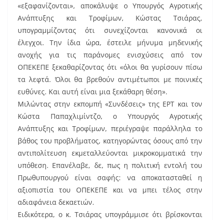
o
«εξαφανίζονται», αποκάλυψε ο Υπουργός Αγροτικής
o
Ανάπτυξης και Τροφίμων, Κώστας Τσιάρας,
k
υπογραμμίζοντας ότι συνεχίζονται κανονικά οι
έλεγχοι. Την ίδια ώρα, έστειλε μήνυμα μηδενικής
ανοχής για τις παράνομες ενισχύσεις από τον
ΟΠΕΚΕΠΕ ξεκαθαρίζοντας ότι «όλοι θα γυρίσουν πίσω
τα λεφτά. Όλοι θα βρεθούν αντιμέτωποι με ποινικές
ευθύνες. Και αυτή είναι μια ξεκάθαρη θέση».
Μιλώντας στην εκπομπή «Συνδέσεις» της ΕΡΤ και τον
Κώστα Παπαχλιμίντζο, ο Υπουργός Αγροτικής
Ανάπτυξης και Τροφίμων, περιέγραψε παράλληλα το
βάθος του προβλήματος, κατηγορώντας όσους από την
αντιπολίτευση εκμεταλλεύονται μικροκομματικά την
υπόθεση. Επανέλαβε, δε, πως η πολιτική εντολή του
Πρωθυπουργού είναι σαφής: να αποκατασταθεί η
αξιοπιστία του ΟΠΕΚΕΠΕ και να μπει τέλος στην
αδιαφάνεια δεκαετιών.
Ειδικότερα, ο κ. Τσιάρας υπογράμμισε ότι βρίσκονται