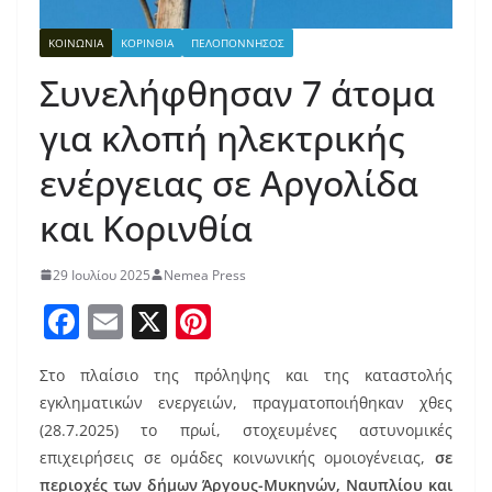
ΚΟΙΝΩΝΙΑ
ΚΟΡΙΝΘΙΑ
ΠΕΛΟΠΟΝΝΗΣΟΣ
Συνελήφθησαν 7 άτομα
για κλοπή ηλεκτρικής
ενέργειας σε Αργολίδα
και Κορινθία
29 Ιουλίου 2025
Nemea Press
F
E
X
Pi
a
m
nt
Στο πλαίσιο της πρόληψης και της καταστολής
c
ai
er
εγκληματικών ενεργειών, πραγματοποιήθηκαν χθες
e
l
e
(28.7.2025) το πρωί, στοχευμένες αστυνομικές
b
st
επιχειρήσεις σε ομάδες κοινωνικής ομοιογένειας,
σε
περιοχές των δήμων Άργους-Μυκηνών, Ναυπλίου και