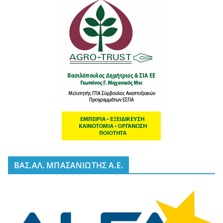
BΑΣ.ΑΛ. ΜΠΑΣΑΝΙΩΤΗΣ Α.Ε.