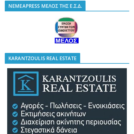
NEMEAPRESS ΜΕΛΟΣ ΤΗΣ Ε.Σ.Δ.
KARANTZOULIS REAL ESTATE