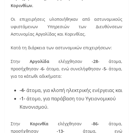
o
Κορινθίων.
o
k
Οι επιχειρήσεις υλοποιήθηκαν από αστυνομικούς
υφιστάμενων Υπηρεσιών των Διευθύνσεων
Αστυνομίας Αργολίδας και Κορινθίας.
Κατά τη διάρκεια των αστυνομικών επιχειρήσεων:
Στην
Αργολίδα
ελέγχθησαν
-28-
άτομα,
προσήχθησαν
-6-
άτομα, ενώ συνελήφθησαν
-5-
άτομα,
για τα κάτωθι αδικήματα:
-4-
άτομα, για κλοπή ηλεκτρικής ενέργειας και
-1-
άτομο, για παράβαση του Υγειονομικού
Κανονισμού.
Στην
Κορινθία
ελέγχθησαν
-86-
άτομα,
προσήχθησαν
-13-
άτομα, ενώ