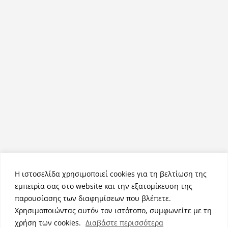
Η ιστοσελίδα χρησιμοποιεί cookies για τη βελτίωση της
εμπειρία σας στο website και την εξατομίκευση της
παρουσίασης των διαφημίσεων που βλέπετε.
Χρησιμοποιώντας αυτόν τον ιστότοπο, συμφωνείτε με τη
Πνευματικά Δικαιώματα © 2026
NemeaPress
. Τα πνευματικά
χρήση των cookies.
Διαβάστε περισσότερα
δικαιώματα προστατεύονται.