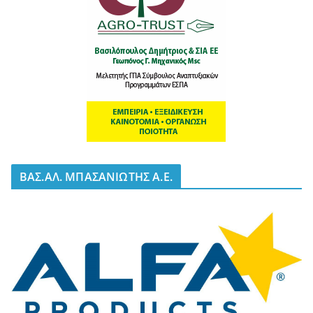
BΑΣ.ΑΛ. ΜΠΑΣΑΝΙΩΤΗΣ Α.Ε.