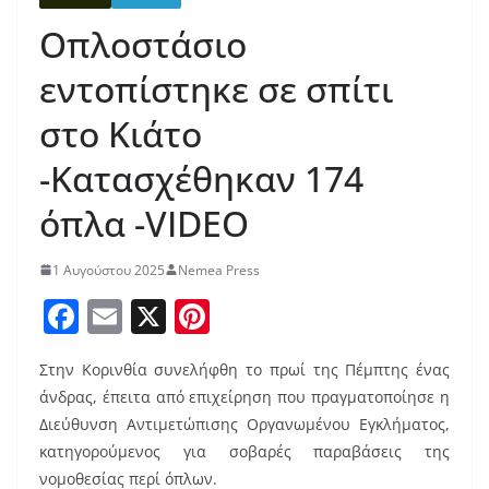
Οπλοστάσιο
εντοπίστηκε σε σπίτι
στο Κιάτο
-Κατασχέθηκαν 174
όπλα -VIDEO
1 Αυγούστου 2025
Nemea Press
F
E
X
Pi
a
m
nt
Στην Κορινθία συνελήφθη το πρωί της Πέμπτης ένας
c
ai
er
άνδρας, έπειτα από επιχείρηση που πραγματοποίησε η
e
l
e
Διεύθυνση Αντιμετώπισης Οργανωμένου Εγκλήματος,
b
st
κατηγορούμενος για σοβαρές παραβάσεις της
νομοθεσίας περί όπλων.