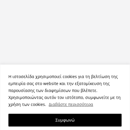
Η ιστοσελίδα χρησιμοποιεί cookies για τη βελτίωση της
εμπειρία σας στο website και την εξατομίκευση της
παρουσίασης των διαφημίσεων που βλέπετε.
Χρησιμοποιώντας αυτόν τον ιστότοπο, συμφωνείτε με τη
Πνευματικά Δικαιώματα © 2026
NemeaPress
. Τα πνευματικά
χρήση των cookies.
Διαβάστε περισσότερα
δικαιώματα προστατεύονται.
Θέμα:
ColorMag
από ThemeGrill. Κατασκευασμένο με
Συμφωνώ
WordPress
.