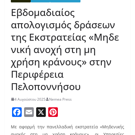
Εβδομαδιαίος
απολογισμός δράσεων
της Εκστρατείας «Μηδε
νική ανοχή στη μη
χρήση κράνους» στην
Περιφέρεια
Πελοποννήσου
4 Αυγούστου 2025
Nemea Press
F
E
X
Pi
a
m
nt
Με αφορμή την πανελλαδική εκστρατεία «Μηδενικής
c
ai
er
ανοχής στη μη χρήση κράνους», οι Υπηρεσίες