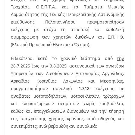
e
l
e
Τροχαίας, Ο.Ε.Π.Τ.Α. και τα Τμήματα Μεικτής
b
st
Αρμοδιότητας της Γενικής Περιφερειακής Αστυνομικής
o
Διεύθυνσης Πελοποννήσου, πραγματοποίησαν
ελέγχους με στόχο τη σταδιακή και καθολική
o
συμμόρφωση των χρηστών δικύκλων και Ε.Π.Η.Ο.
k
(Ελαφρύ Προσωπικό Ηλεκτρικό Όχημα).
Ειδικότερα, κατά το χρονικό διάστημα από
την
28.7.2025 έως την 3.8.2025,
αστυνομικοί των ανωτέρω
Υπηρεσιών των Διευθύνσεων Αστυνομίας Αργολίδας,
Αρκαδίας, Κορινθίας, Λακωνίας και Μεσσηνίας,
πραγματοποίησαν συνολικά
-1.318-
ελέγχους σε
αναβάτες μοτοποδηλάτων, μοτοσικλετών, τρίτροχων
και ενοικιαζόμενων οχημάτων χωρίς κουβούκλιο,
καθώς και επαγγελματιών διανομέων για την τήρηση
της υποχρέωσης χρήσης κράνους, από οδηγούς και
συνεπιβάτες, ενώ βεβαιώθηκαν συνολικά: