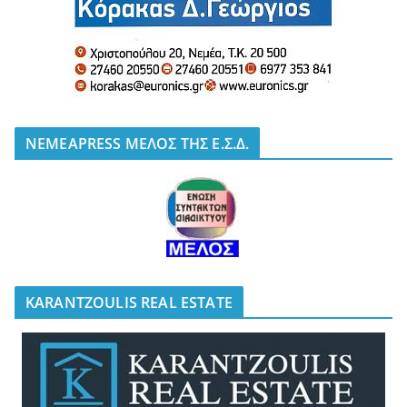
NEMEAPRESS ΜΕΛΟΣ ΤΗΣ Ε.Σ.Δ.
KARANTZOULIS REAL ESTATE