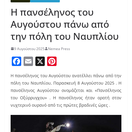
Η πανσέληνος του
Αυγούστου πάνω από
την πόλη του Ναυπλίου
9 Αυγούστου 2025
Nemea Press
F
E
X
Pi
a
m
nt
Η πανσέληνος του Αυγούστου ανατέλλει πάνω από την
c
ai
er
πόλη του Ναυπλίου, Παρασκευή 8 Αυγούστου 2025 . Η
e
l
e
πανσέληνος Αυγούστου ονομάζεται και «Πανσέληνος
b
st
του Οξύρρυγχου» . Η πανσέληνος ήταν ορατή στον
o
νυχτερινό ουρανό από τις πρώτες βραδινές ώρες .
o
k