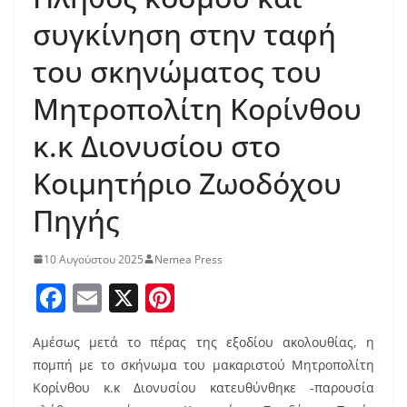
συγκίνηση στην ταφή
του σκηνώματος του
Μητροπολίτη Κορίνθου
κ.κ Διονυσίου στο
Κοιμητήριο Ζωοδόχου
Πηγής
10 Αυγούστου 2025
Nemea Press
F
E
X
Pi
a
m
nt
Αμέσως μετά το πέρας της εξοδίου ακολουθίας, η
c
ai
er
πομπή με το σκήνωμα του μακαριστού Μητροπολίτη
e
l
e
Κορίνθου κ.κ Διονυσίου κατευθύνθηκε -παρουσία