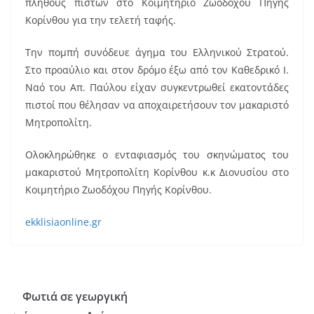
b
st
πλήθους πιστών στο Κοιμητήριο Ζωοδόχου Πηγής
o
Κορίνθου για την τελετή ταφής.
o
Την πομπή συνόδευε άγημα του Ελληνικού Στρατού.
k
Στο προαύλιο και στον δρόμο έξω από τον Καθεδρικό Ι.
Ναό του Απ. Παύλου είχαν συγκεντρωθεί εκατοντάδες
πιστοί που θέλησαν να αποχαιρετήσουν τον μακαριστό
Μητροπολίτη.
Ολοκληρώθηκε ο ενταφιασμός του σκηνώματος του
μακαριστού Μητροπολίτη Κορίνθου κ.κ Διονυσίου στο
Κοιμητήριο Ζωοδόχου Πηγής Κορίνθου.
ekklisiaonline.gr
Φωτιά σε γεωργική