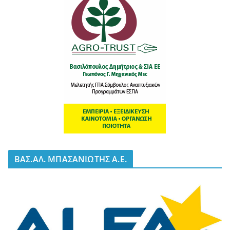
BΑΣ.ΑΛ. ΜΠΑΣΑΝΙΩΤΗΣ Α.Ε.