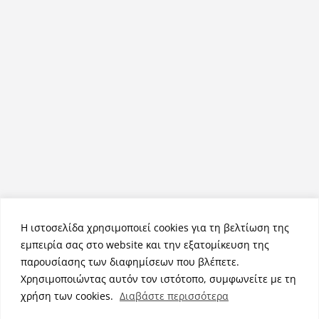
Η ιστοσελίδα χρησιμοποιεί cookies για τη βελτίωση της
εμπειρία σας στο website και την εξατομίκευση της
παρουσίασης των διαφημίσεων που βλέπετε.
Χρησιμοποιώντας αυτόν τον ιστότοπο, συμφωνείτε με τη
Πνευματικά Δικαιώματα © 2026
NemeaPress
. Τα πνευματικά
χρήση των cookies.
Διαβάστε περισσότερα
δικαιώματα προστατεύονται.
Θέμα:
ColorMag
από ThemeGrill. Κατασκευασμένο με