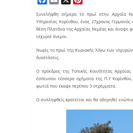
a
m
nt
Συνελήφθη σήμερα το πρωί στην Αρχαία Νε
c
ai
er
Υπηρεσίας Κορίνθου, ένας 27χρονος Γερμανός
e
l
e
θέση Πλατάνα της Αρχαίας Νεμέας και άναψε φ
b
st
ισχυροί άνεμοι.
o
Νωρίς το πρωί της Κυριακής λόγω των ισχυρών
o
διαστάσεις.
k
Ο πρόεδρος της Τοπικής Κοινότητας Αρχαίας
έσπευσαν τέσσερα οχήματα της Π.Υ Κορίνθου,
φωτιά που έκαψε περίπου 3 στρέμματα.
Ο συλληφθείς κρατείται και θα οδηγηθεί ενώπι