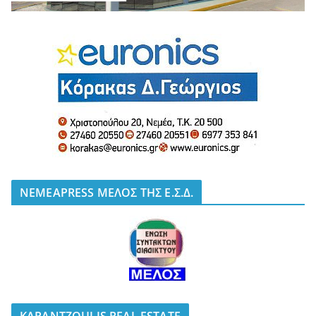
NEMEAPRESS ΜΕΛΟΣ ΤΗΣ Ε.Σ.Δ.
KARANTZOULIS REAL ESTATE