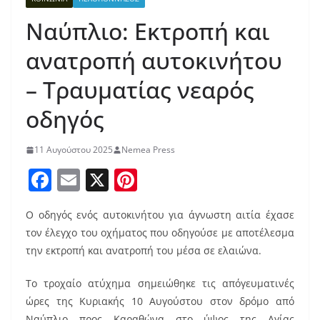
Ναύπλιο: Εκτροπή και
ανατροπή αυτοκινήτου
– Τραυματίας νεαρός
οδηγός
11 Αυγούστου 2025
Nemea Press
F
E
X
Pi
a
m
nt
Ο οδηγός ενός αυτοκινήτου για άγνωστη αιτία έχασε
c
ai
er
τον έλεγχο του οχήματος που οδηγούσε με αποτέλεσμα
e
l
e
την εκτροπή και ανατροπή του μέσα σε ελαιώνα.
b
st
Το τροχαίο ατύχημα σημειώθηκε τις απόγευματινές
o
ώρες της Κυριακής 10 Αυγούστου στον δρόμο από
o
Ναύπλιο προς Καραθώνα στο ύψος της Αγίας