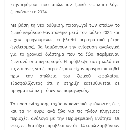
o
κτηνοτρόφους που απώλεσαν ζωικό κεφάλαιο λόγω
o
ζωονόσων το 2024.
k
Με βάση τη νέα ρύθμιση, παραγωγοί των οποίων το
ζωικό κεφάλαιο θανατώθηκε μετά τον Ιούλιο 2024 και
είχαν προηγουμένως επιβληθεί περιοριστικά μέτρα
(εγκλεισμός), θα λαμβάνουν την ενίσχυση αναλογικά
για το χρονικό διάστημα που τα ζώα παρέμειναν
ζωντανά υπό περιορισμό. Η πρόβλεψη αυτή καλύπτει
τις δαπάνες για ζωοτροφές που είχαν πραγματοποιηθεί
πριν την απώλεια του ζωικού κεφαλαίου,
εξασφαλίζοντας ότι η στήριξη κατευθύνεται σε
πραγματικά πληττόμενους παραγωγούς.
Τα ποσά ενίσχυσης ισχύουν κανονικά, φτάνοντας έως
και τα 14 ευρώ ανά ζώο για τις πλέον πληγείσες
περιοχές, ανάλογα με την Περιφερειακή Ενότητα. Οι
νέες, δε, διατάξεις προβλέπουν ότι 14 ευρώ λαμβάνουν