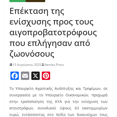
Επέκταση της
ενίσχυσης προς τους
αιγοπροβατοτρόφους
που επλήγησαν από
ζωονόσους
13 Αυγούστου 2025
Nemea Press
F
E
X
Pi
a
m
nt
Το Υπουργείο Αγροτικής Ανάπτυξης και Τροφίμων, σε
c
ai
er
συνεργασία με το Υπουργείο Οικονομικών, προχωρά
e
l
e
στην τροποποίηση της ΚΥΑ για την ενίσχυση των
b
st
κτηνοτρόφων, συνολικού ύψους 63 εκατομμυρίων
ευρώ, εντάσσοντας στο πεδίο των δικαιούχων τους