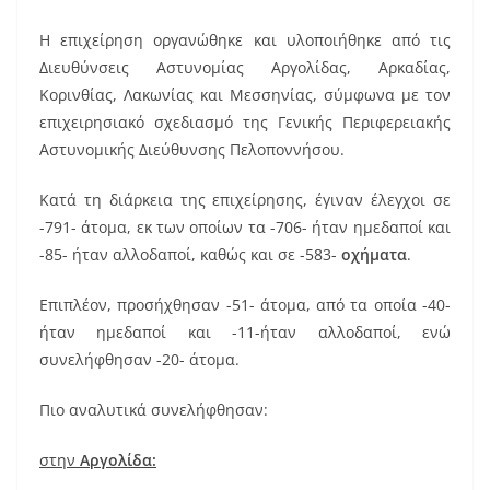
o
o
Η επιχείρηση οργανώθηκε και υλοποιήθηκε από τις
k
Διευθύνσεις Αστυνομίας Αργολίδας, Αρκαδίας,
Κορινθίας, Λακωνίας και Μεσσηνίας, σύμφωνα με τον
επιχειρησιακό σχεδιασμό της Γενικής Περιφερειακής
Αστυνομικής Διεύθυνσης Πελοποννήσου.
Κατά τη διάρκεια της επιχείρησης, έγιναν έλεγχοι σε
-791- άτομα, εκ των οποίων τα -706- ήταν ημεδαποί και
-85- ήταν αλλοδαποί, καθώς και σε -583-
οχήματα
.
Επιπλέον, προσήχθησαν -51- άτομα, από τα οποία -40-
ήταν ημεδαποί και -11-ήταν αλλοδαποί, ενώ
συνελήφθησαν -20- άτομα.
Πιο αναλυτικά συνελήφθησαν:
στην
Αργολίδα: