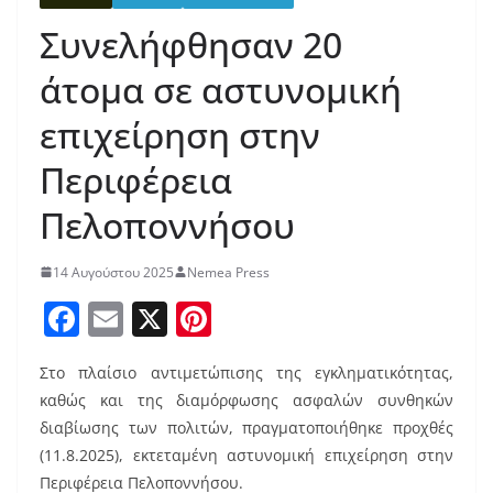
Συνελήφθησαν 20
άτομα σε αστυνομική
επιχείρηση στην
Περιφέρεια
Πελοποννήσου
14 Αυγούστου 2025
Nemea Press
F
E
X
Pi
a
m
nt
Στο πλαίσιο αντιμετώπισης της εγκληματικότητας,
c
ai
er
καθώς και της διαμόρφωσης ασφαλών συνθηκών
e
l
e
διαβίωσης των πολιτών, πραγματοποιήθηκε προχθές
b
st
(11.8.2025), εκτεταμένη αστυνομική επιχείρηση στην
Περιφέρεια Πελοποννήσου.