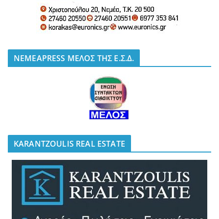
NEMEAPRESS ΜΕΛΟΣ ΤΗΣ Ε.Σ.Δ.
KARANTZOULIS REAL ESTATE