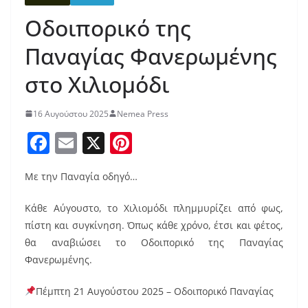
Οδοιπορικό της
Παναγίας Φανερωμένης
στο Χιλιομόδι
16 Αυγούστου 2025
Nemea Press
F
E
X
Pi
a
m
nt
Με την Παναγία οδηγό…
c
ai
er
e
l
e
Κάθε Αύγουστο, το Χιλιομόδι πλημμυρίζει από φως,
b
st
πίστη και συγκίνηση. Όπως κάθε χρόνο, έτσι και φέτος,
θα αναβιώσει το Οδοιπορικό της Παναγίας
o
Φανερωμένης.
o
k
Πέμπτη 21 Αυγούστου 2025 – Οδοιπορικό Παναγίας