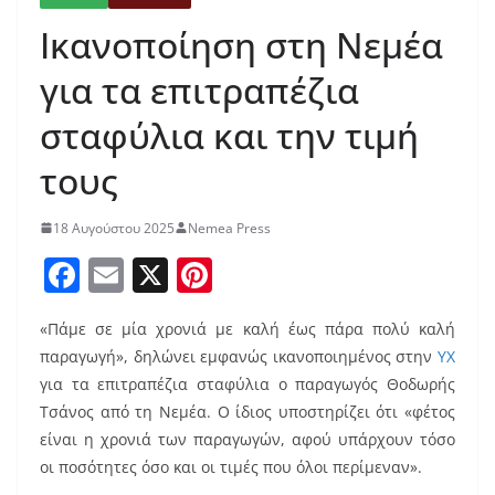
Ικανοποίηση στη Νεμέα
για τα επιτραπέζια
σταφύλια και την τιμή
τους
18 Αυγούστου 2025
Nemea Press
F
E
X
Pi
a
m
nt
«Πάμε σε μία χρονιά με καλή έως πάρα πολύ καλή
c
ai
er
παραγωγή», δηλώνει εμφανώς ικανοποιημένος στην
ΥΧ
e
l
e
για τα επιτραπέζια σταφύλια ο παραγωγός Θοδωρής
b
st
Τσάνος από τη Νεμέα. Ο ίδιος υποστηρίζει ότι «φέτος
o
είναι η χρονιά των παραγωγών, αφού υπάρχουν τόσο
οι ποσότητες όσο και οι τιμές που όλοι περίμεναν».
o