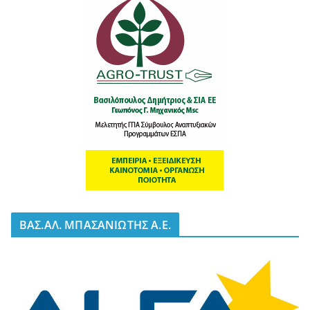
BΑΣ.ΑΛ. ΜΠΑΣΑΝΙΩΤΗΣ Α.Ε.