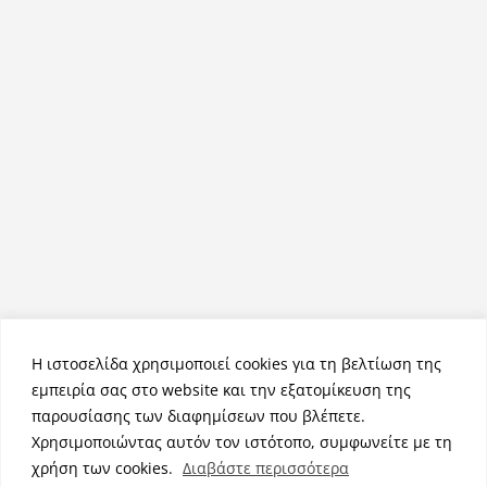
Η ιστοσελίδα χρησιμοποιεί cookies για τη βελτίωση της
εμπειρία σας στο website και την εξατομίκευση της
παρουσίασης των διαφημίσεων που βλέπετε.
Χρησιμοποιώντας αυτόν τον ιστότοπο, συμφωνείτε με τη
Πνευματικά Δικαιώματα © 2026
NemeaPress
. Τα πνευματικά
χρήση των cookies.
Διαβάστε περισσότερα
δικαιώματα προστατεύονται.