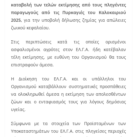
o
καταβολή των τελών εκτίμησης από τους πληγέντες
o
παραγωγούς από τις Πυρκαγιές του Καλοκαιριού
k
2025,
για την υποβολή δήλωσης ζημίας για απώλειες
ζωικού κεφαλαίου.
Στις περιπτώσεις κατά τις οποίες ορισμένοι
ασφαλισμένοι αγρότες στον ΕΛ.Γ.Α. ήδη κατέβαλαν
τέλη εκτίμησης, με ευθύνη του Οργανισμού θα τους
επιστραφούν άμεσα.
Η Διοίκηση του ΕΛ.Γ.Α. και οι υπάλληλοι του
Οργανισμού καταβάλλουν συστηματικές προσπάθειες
να ολοκληρωθεί άμεσα η εκτίμηση των απολεσθέντων
ζώων και ο ενταφιασμός τους για λόγους δημόσιας
υγείας.
Σύμφωνα με τα στοιχεία των Προϊσταμένων των
Υποκαταστημάτων του ΕΛ.Γ.Α. στις πληγείσες περιοχές