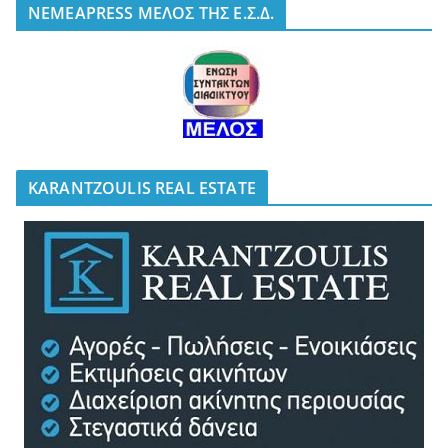
NEMEAPRESS ΜΕΛΟΣ ΤΗΣ Ε.Σ.Δ.
KARANTZOULIS REAL ESTATE