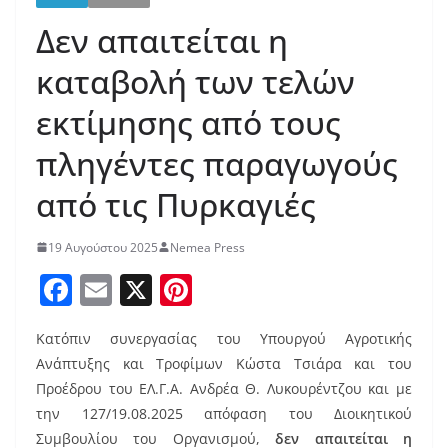
Δεν απαιτείται η
καταβολή των τελών
εκτίμησης από τους
πληγέντες παραγωγούς
από τις Πυρκαγιές
19 Αυγούστου 2025
Nemea Press
F
E
X
Pi
a
m
nt
Κατόπιν συνεργασίας του Υπουργού Αγροτικής
c
ai
er
Ανάπτυξης και Τροφίμων Κώστα Τσιάρα και του
e
l
e
Προέδρου του ΕΛ.Γ.Α. Ανδρέα Θ. Λυκουρέντζου και με
b
st
την 127/19.08.2025 απόφαση του Διοικητικού
Συμβουλίου του Οργανισμού,
δεν απαιτείται η