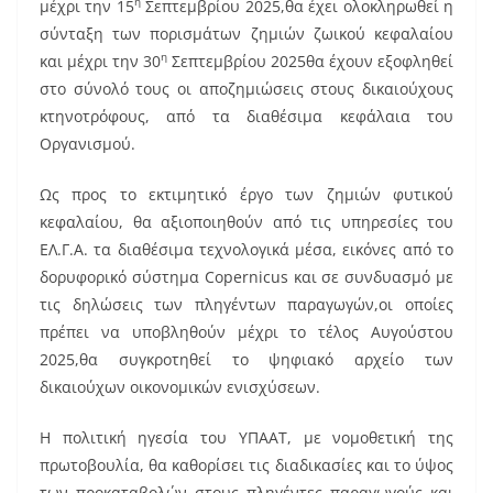
η
μέχρι την 15
Σεπτεμβρίου 2025,θα έχει ολοκληρωθεί η
σύνταξη των πορισμάτων ζημιών ζωικού κεφαλαίου
η
και μέχρι την 30
Σεπτεμβρίου 2025θα έχουν εξοφληθεί
στο σύνολό τους οι αποζημιώσεις στους δικαιούχους
κτηνοτρόφους, από τα διαθέσιμα κεφάλαια του
Οργανισμού.
Ως προς το εκτιμητικό έργο των ζημιών φυτικού
κεφαλαίου, θα αξιοποιηθούν από τις υπηρεσίες του
ΕΛ.Γ.Α. τα διαθέσιμα τεχνολογικά μέσα, εικόνες από το
δορυφορικό σύστημα Copernicus και σε συνδυασμό με
τις δηλώσεις των πληγέντων παραγωγών,οι οποίες
πρέπει να υποβληθούν μέχρι το τέλος Αυγούστου
2025,θα συγκροτηθεί το ψηφιακό αρχείο των
δικαιούχων οικονομικών ενισχύσεων.
Η πολιτική ηγεσία του ΥΠΑΑΤ, με νομοθετική της
πρωτοβουλία, θα καθορίσει τις διαδικασίες και το ύψος
των προκαταβολών στους πληγέντες παραγωγούς και