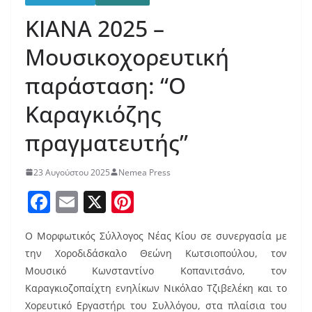
ΚΙΑΝΑ 2025 –
Μουσικοχορευτική
παράσταση: “Ο
Καραγκιόζης
πραγματευτής”
23 Αυγούστου 2025
Nemea Press
F
E
X
Pi
a
m
nt
Ο Μορφωτικός Σύλλογος Νέας Κίου σε συνεργασία με
c
ai
er
την Χοροδιδάσκαλο Θεώνη Κωτσιοπούλου, τον
e
l
e
Μουσικό Κωνσταντίνο Κοπανιτσάνο, τον
b
st
Καραγκιοζοπαίχτη ενηλίκων Νικόλαο Τζιβελέκη και το
Χορευτικό Εργαστήρι του Συλλόγου, στα πλαίσια του