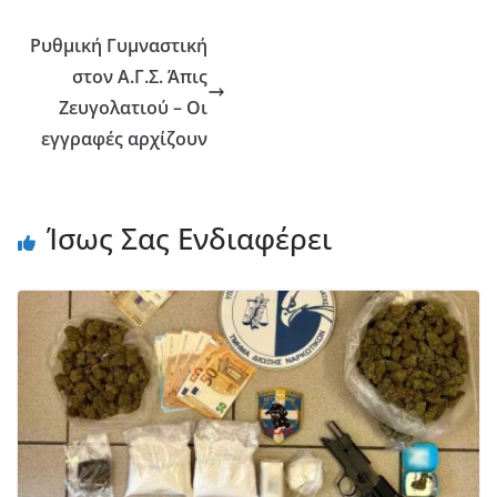
Ρυθμική Γυμναστική
στον Α.Γ.Σ. Άπις
Ζευγολατιού – Οι
εγγραφές αρχίζουν
Ίσως Σας Ενδιαφέρει