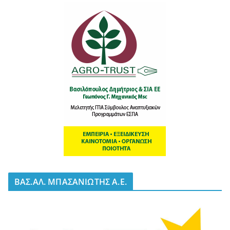
BΑΣ.ΑΛ. ΜΠΑΣΑΝΙΩΤΗΣ Α.Ε.