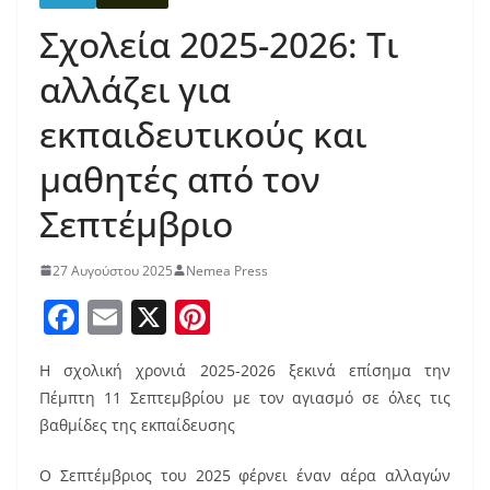
Σχολεία 2025-2026: Τι
αλλάζει για
εκπαιδευτικούς και
μαθητές από τον
Σεπτέμβριο
27 Αυγούστου 2025
Nemea Press
F
E
X
Pi
a
m
nt
Η σχολική χρονιά 2025-2026 ξεκινά επίσημα την
c
ai
er
Πέμπτη 11 Σεπτεμβρίου με τον αγιασμό σε όλες τις
e
l
e
βαθμίδες της εκπαίδευσης
b
st
Ο Σεπτέμβριος του 2025 φέρνει έναν αέρα αλλαγών