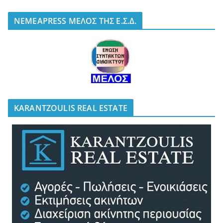
NEMEAPRESS ΜΕΛΟΣ ΤΗΣ Ε.Σ.Δ.
KARANTZOULIS REAL ESTATE