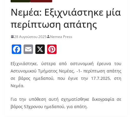
Νεμέα: Εξιχνιάστηκε μία
περίπτωση απάτης
28 Αυγούστου 2025
Nemea Press
F
E
X
Pi
a
m
nt
Εξιχνιάστηκε, ύστερα από αστυνομική έρευνα του
c
ai
er
Αστυνομικού Τμήματος Νεμέας, -1- περίπτωση απάτης
e
l
e
σε βάρος ημεδαπού, που έγινε την 17.7.2025, στη
b
st
Νεμέα.
o
Για την υπόθεση αυτή σχηματίσθηκε δικογραφία σε
o
βάρος 53χρονου ημεδαπού, για απάτη.
k