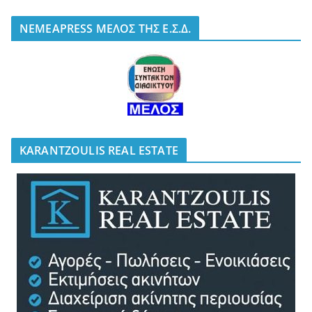
NEMEAPRESS ΜΕΛΟΣ ΤΗΣ Ε.Σ.Δ.
KARANTZOULIS REAL ESTATE