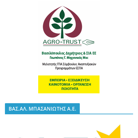
BΑΣ.ΑΛ. ΜΠΑΣΑΝΙΩΤΗΣ Α.Ε.