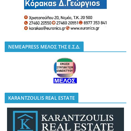
NEMEAPRESS ΜΕΛΟΣ ΤΗΣ Ε.Σ.Δ.
KARANTZOULIS REAL ESTATE