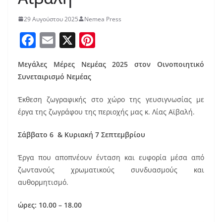
29 Αυγούστου 2025
Nemea Press
F
E
X
Pi
a
m
nt
Μεγάλες Μέρες Νεμέας 2025 στον Οινοποιητικό
c
ai
er
Συνεταιρισμό Νεμέας
e
l
e
b
st
Έκθεση ζωγραφικής στο χώρο της γευσιγνωσίας με
έργα της ζωγράφου της περιοχής μας κ. Λίας Αϊβαλή.
o
o
Σάββατο 6 & Κυριακή 7 Σεπτεμβρίου
k
Έργα που αποπνέουν ένταση και ευφορία μέσα από
ζωντανούς χρωματικούς συνδυασμούς και
αυθορμητισμό.
ώρες: 10.00 – 18.00