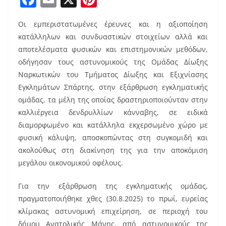
a
m
nt
Οι εμπεριστατωμένες έρευνες και η αξιοποίηση
c
ai
er
κατάλληλων και συνδυαστικών στοιχείων αλλά και
e
l
e
αποτελέσματα φυσικών και επιστημονικών μεθόδων,
b
st
οδήγησαν τους αστυνομικούς της Ομάδας Δίωξης
o
Ναρκωτικών του Τμήματος Δίωξης και Εξιχνίασης
Εγκλημάτων Σπάρτης, στην εξάρθρωση εγκληματικής
o
ομάδας, τα μέλη της οποίας δραστηριοποιούνταν στην
k
καλλιέργεια δενδρυλλίων κάνναβης, σε ειδικά
διαμορφωμένο και κατάλληλα εκχερσωμένο χώρο με
φυσική κάλυψη, αποσκοπώντας στη συγκομιδή και
ακολούθως στη διακίνηση της για την αποκόμιση
μεγάλου οικονομικού οφέλους.
Για την εξάρθρωση της εγκληματικής ομάδας,
πραγματοποιήθηκε χθες (30.8.2025) το πρωί, ευρείας
κλίμακας αστυνομική επιχείρηση, σε περιοχή του
δήμου Ανατολικής Μάνης, από αστυνομικούς της