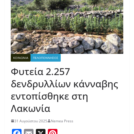
ΚΟΙΝΩΝΙΑ
ΠΕΛΟΠΟΝΝΗΣΟΣ
Φυτεία 2.257
δενδρυλλίων κάνναβης
εντοπίσθηκε στη
Λακωνία
31 Αυγούστου 2025
Nemea Press
F
E
X
Pi