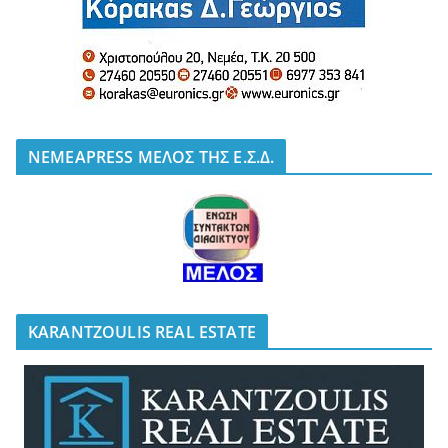
NEMEAPRESS ΜΕΛΟΣ ΤΗΣ Ε.Σ.Δ.
KARANTZOULIS REAL ESTATE